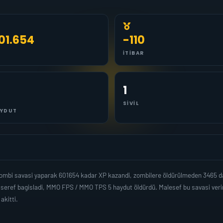
01.654
-110
İTIBAR
1
SIVIL
YDUT
ombi savasi yaparak 601654 kadar XP kazandi, zombilere öldürülmeden 3465 d
 seref bagisladi, MMO FPS / MMO TPS 5 haydut öldürdü. Malesef bu savasi verir
kitti.