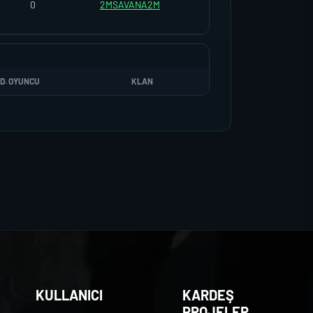
0
2MSAVANA2M
D. OYUNCU
KLAN
KULLANICI
KARDEŞ
PROJELER