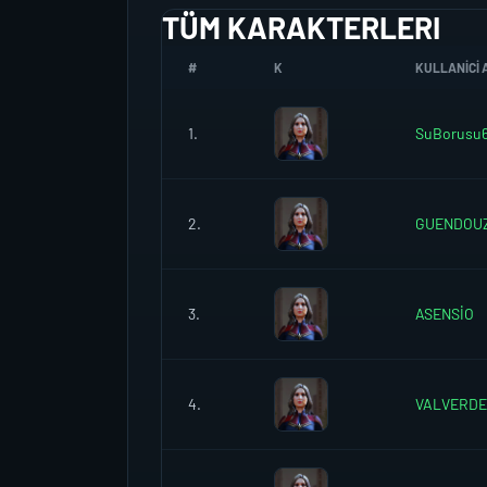
TÜM KARAKTERLERI
#
K
KULLANICI 
1.
SuBorusu
2.
GUENDOUZ
3.
ASENSİO
4.
VALVERDE