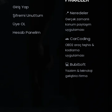
Giriş Yap
📍 Neredeler
Şifremi Unuttum
Gerçek zamanlı
Üye OL
konum paylaşım
uygulaması
Hesab Panelim
🚗 CarCoding
OBD2 araç teşhis &
kodlama
uygulaması
💻 BubiSoft
Yazılım & teknoloji
geliştirici firma