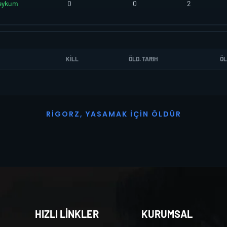
eykum
0
0
2
KILL
ÖLD. TARIH
ÖL
R
I
G
O
R
Z
,
Y
A
S
A
M
A
K
İ
Ç
I
N
Ö
L
D
Ü
R
HIZLI LİNKLER
KURUMSAL