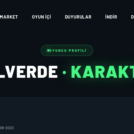
MARKET
OYUN İÇI
DUYURULAR
İNDIR
D
OYUNCU PROFILI
LVERDE
· KARAK
-08-2023