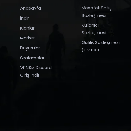
Mesafeli Satış
Anasayfa
Sözleşmesi
indir
Kullanıcı
Klanlar
Sözleşmesi
Market
Gizlilik Sözleşmesi
Duyurular
(K.V.K.K)
Sıralamalar
VPNSiz Discord
Giriş İndir