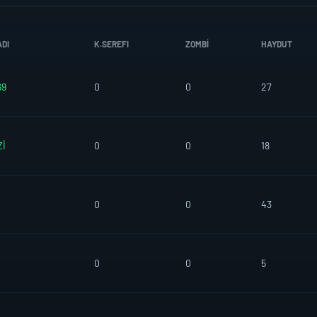
ADI
K.SEREFI
ZOMBI
HAYDUT
69
0
0
27
İ
0
0
18
0
0
43
0
0
5