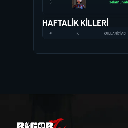
5.
selamunal
HAFTALIK KILLERI
#
K
KULLANICI ADI