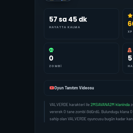
57 sa 45 dk
6
HAYATTA KALMA
XP
0
5
ZOMBI
HA
Oyun Tanıtım Videosu
VALVERDE karakteri ile
2MSAVANA2M klaninda
z
vererek 0 tane zombi öldürdü. Bulundugu klana 0
sahip olan VALVERDE oyuncusu bugün kadar kan a