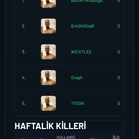
1.
BurcinTerziouglu
0
2.
BrkShO0teR
0
3.
WICKYLEE
0
4.
Graqh
0
5.
TYS0N
0
HAFTALIK KILLERI
KULLANICI
ÖLD.