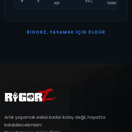
#
K
KILL
ADI
TARIH
R
I
G
O
R
Z
,
Y
A
S
A
M
A
K
İ
Ç
I
N
Ö
L
D
Ü
R
Artık yaşamak eskisi kadar kolay değil, hayatta
kalabiliecekmisin!