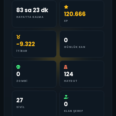
83 sa 23 dk
120.666
HAYATTA KALMA
XP
0
-9.322
GÜNLÜK KAN
İTIBAR
0
124
ZOMBI
HAYDUT
27
0
SIVIL
KLAN ŞEREF