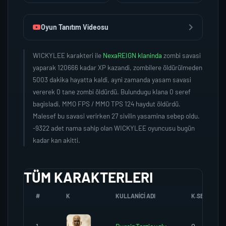
Oyun Tanıtım Videosu
WICKYLEE karakteri ile
NexaREIGN klaninda
zombi savasi
yaparak 120666 kadar XP kazandi, zombilere öldürülmeden
5003 dakika hayatta kaldi, ayni zamanda yasam savasi
vererek 0 tane zombi öldürdü. Bulundugu klana 0 seref
bagisladi, MMO FPS / MMO TPS 124 haydut öldürdü.
Malesef bu savasi verirken 27 sivilin yasamina sebep oldu.
-9322 adet nama sahip olan WICKYLEE oyuncusu bugün
kadar kan akitti.
TÜM KARAKTERLERI
#
K
KULLANICI ADI
K.SEREFI