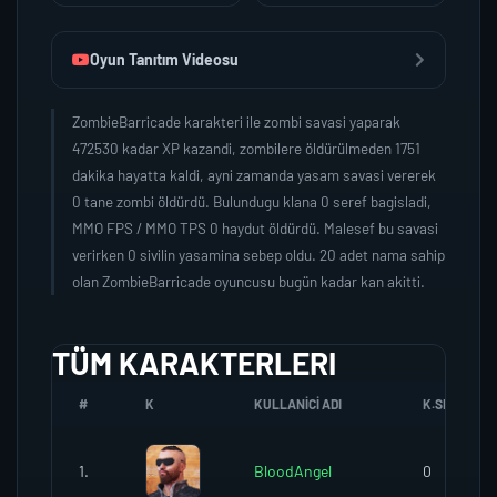
Oyun Tanıtım Videosu
ZombieBarricade karakteri ile zombi savasi yaparak
472530 kadar XP kazandi, zombilere öldürülmeden 1751
dakika hayatta kaldi, ayni zamanda yasam savasi vererek
0 tane zombi öldürdü. Bulundugu klana 0 seref bagisladi,
MMO FPS / MMO TPS 0 haydut öldürdü. Malesef bu savasi
verirken 0 sivilin yasamina sebep oldu. 20 adet nama sahip
olan ZombieBarricade oyuncusu bugün kadar kan akitti.
TÜM KARAKTERLERI
#
K
KULLANICI ADI
K.SEREFI
1.
BloodAngel
0