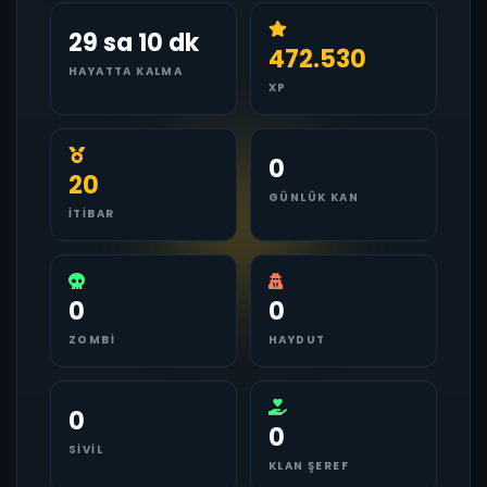
29 sa 10 dk
472.530
HAYATTA KALMA
XP
0
20
GÜNLÜK KAN
İTIBAR
0
0
ZOMBI
HAYDUT
0
0
SIVIL
KLAN ŞEREF