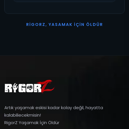
R
I
G
O
R
Z
,
Y
A
S
A
M
A
K
İ
Ç
I
N
Ö
L
D
Ü
R
Artık yaşamak eskisi kadar kolay değil, hayatta
kalabiliecekmisin!
RigorZ Yaşamak İçin Öldür