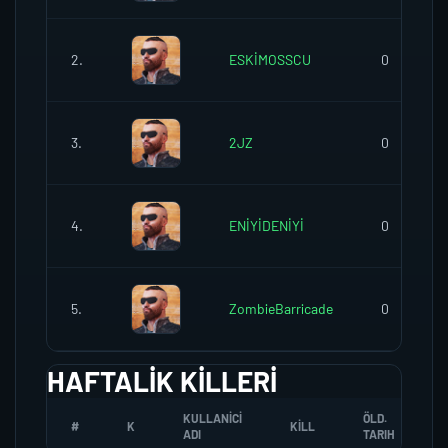
2.
ESKİMOSSCU
0
3.
2JZ
0
4.
ENİYİDENİYİ
0
5.
ZombieBarricade
0
HAFTALIK KILLERI
KULLANICI
ÖLD.
#
K
KILL
ADI
TARIH