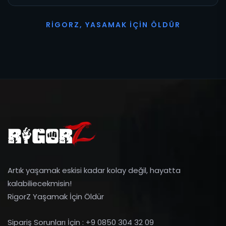
R
I
G
O
R
Z
,
Y
A
S
A
M
A
K
İ
Ç
I
N
Ö
L
D
Ü
R
Artık yaşamak eskisi kadar kolay değil, hayatta
kalabiliecekmisin!
RigorZ Yaşamak İçin Öldür
Sipariş Sorunları İçin : +9 0850 304 32 09