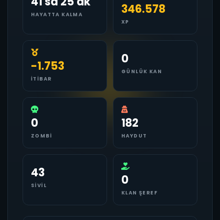
41 sa 25 dk
346.578
HAYATTA KALMA
XP
0
-1.753
GÜNLÜK KAN
İTIBAR
0
182
ZOMBI
HAYDUT
43
0
SIVIL
KLAN ŞEREF