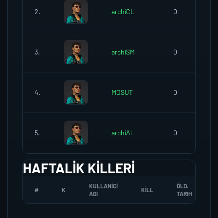
2.
archiCL
0
3.
archiSM
0
4.
MOSUT
0
5.
archiAi
0
HAFTALIK KILLERI
KULLANICI
ÖLD.
#
K
KILL
ADI
TARIH