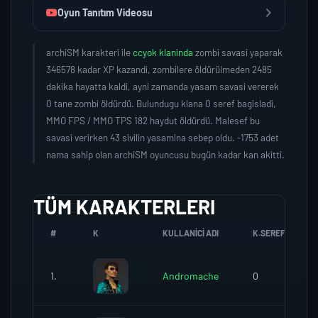
Oyun Tanıtım Videosu
archiSM karakteri ile
ccyok klaninda
zombi savasi yaparak
346578 kadar XP kazandi, zombilere öldürülmeden 2485
dakika hayatta kaldi, ayni zamanda yasam savasi vererek
0 tane zombi öldürdü. Bulundugu klana 0 seref bagisladi,
MMO FPS / MMO TPS 182 haydut öldürdü. Malesef bu
savasi verirken 43 sivilin yasamina sebep oldu. -1753 adet
nama sahip olan archiSM oyuncusu bugün kadar kan akitti.
TÜM KARAKTERLERI
#
K
KULLANICI ADI
K.SEREFI
1.
Andromache
0