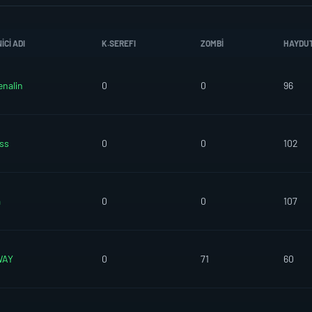
CI ADI
K.SEREFI
ZOMBI
HAYDU
enalin
0
0
96
oss
0
0
102
a
0
0
107
WAY
0
71
60