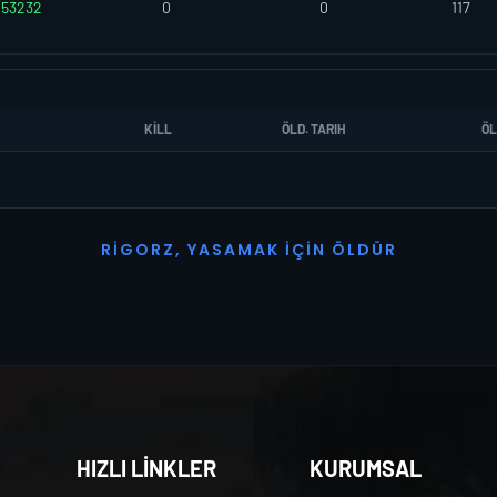
253232
0
0
117
KILL
ÖLD. TARIH
ÖL
R
I
G
O
R
Z
,
Y
A
S
A
M
A
K
İ
Ç
I
N
Ö
L
D
Ü
R
HIZLI LİNKLER
KURUMSAL