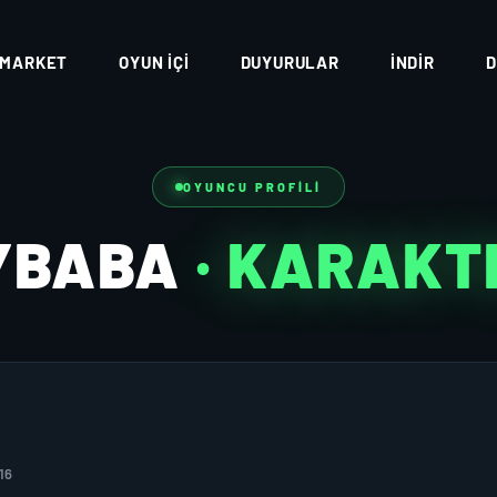
MARKET
OYUN İÇI
DUYURULAR
İNDIR
D
OYUNCU PROFILI
YBABA
· KARAKT
16