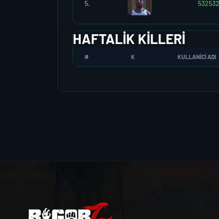
5.
53253
HAFTALIK KILLERI
#
K
KULLANICI ADI