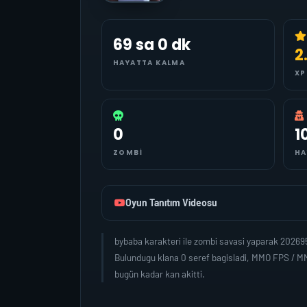
69 sa 0 dk
2
HAYATTA KALMA
XP
0
1
ZOMBI
HA
Oyun Tanıtım Videosu
bybaba karakteri ile zombi savasi yaparak 20269
Bulundugu klana 0 seref bagisladi, MMO FPS / MM
bugün kadar kan akitti.