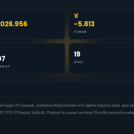
.026.956
-5.813
İTIBAR
19
07
SIVIL
YDUT
56 kadar XP kazandi, zombilere öldürülmeden 4141 dakika hayatta kaldi, ayni 
O TPS 107 haydut öldürdü. Malesef bu savasi verirken 19 sivilin yasamina seb