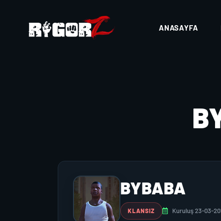
ANASAYFA
B
BYBABA
Kuruluş 23-03-20
KLANSIZ