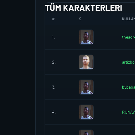
TÜM KARAKTERLERI
#
K
KULLANI
1.
theadr
2.
artizb
3.
bybab
4.
RUNA