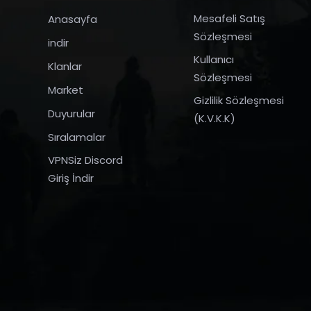
Mesafeli Satış
Anasayfa
Sözleşmesi
indir
Kullanıcı
Klanlar
Sözleşmesi
Market
Gizlilik Sözleşmesi
Duyurular
(K.V.K.K)
Sıralamalar
VPNSiz Discord
Giriş İndir