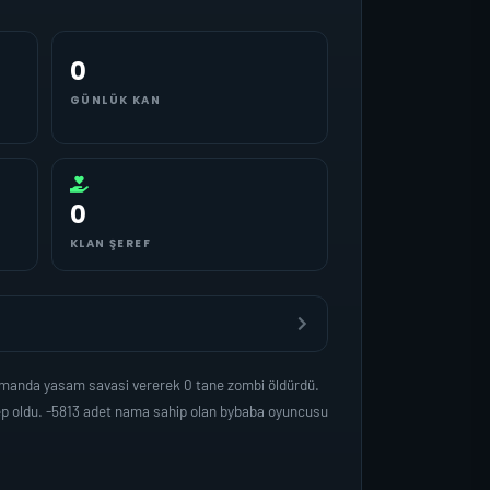
0
GÜNLÜK KAN
0
KLAN ŞEREF
zamanda yasam savasi vererek 0 tane zombi öldürdü.
ep oldu. -5813 adet nama sahip olan bybaba oyuncusu