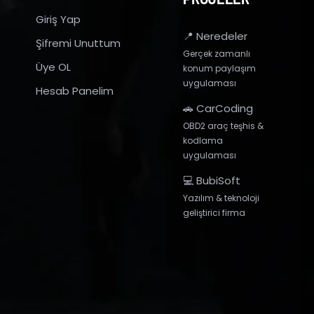
Giriş Yap
📍 Neredeler
Şifremi Unuttum
Gerçek zamanlı
Üye OL
konum paylaşım
uygulaması
Hesab Panelim
🚗 CarCoding
OBD2 araç teşhis &
kodlama
uygulaması
💻 BubiSoft
Yazılım & teknoloji
geliştirici firma