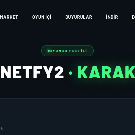
MARKET
OYUN İÇI
DUYURULAR
İNDIR
D
OYUNCU PROFILI
NNETFY2
· KARA
16