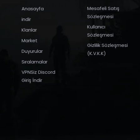
Mesafeli Satış
Anasayfa
Sözleşmesi
indir
Kullanıcı
Klanlar
Sözleşmesi
Market
Gizlilik Sözleşmesi
Duyurular
(K.V.K.K)
Sıralamalar
VPNSiz Discord
Giriş İndir