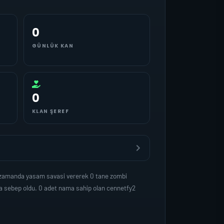
0
GÜNLÜK KAN
0
KLAN ŞEREF
i zamanda yasam savasi vererek 0 tane zombi
na sebep oldu. 0 adet nama sahip olan cennetfy2