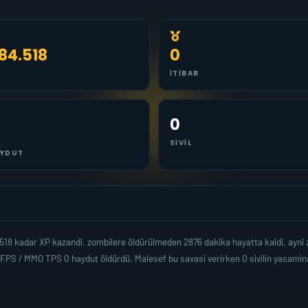
84.518
0
İTIBAR
0
SIVIL
YDUT
4518 kadar XP kazandi, zombilere öldürülmeden 2876 dakika hayatta kaldi, ayn
 FPS / MMO TPS 0 haydut öldürdü. Malesef bu savasi verirken 0 sivilin yasami