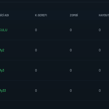
CI ADI
K.SEREFI
ZOMBI
HAYDU
KULU
0
0
0
fy2
0
0
0
fy3
0
0
0
fy33
0
0
0