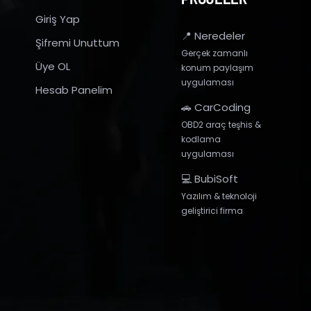
Giriş Yap
📍 Neredeler
Şifremi Unuttum
Gerçek zamanlı
Üye OL
konum paylaşım
uygulaması
Hesab Panelim
🚗 CarCoding
OBD2 araç teşhis &
kodlama
uygulaması
💻 BubiSoft
Yazılım & teknoloji
geliştirici firma