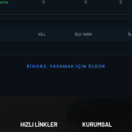
tertw
0
0
0
KILL
ÖLD. TARIH
ÖL
R
I
G
O
R
Z
,
Y
A
S
A
M
A
K
İ
Ç
I
N
Ö
L
D
Ü
R
HIZLI LİNKLER
KURUMSAL