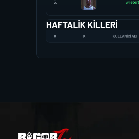
5.
wreter
HAFTALIK KILLERI
#
K
KULLANICI ADI