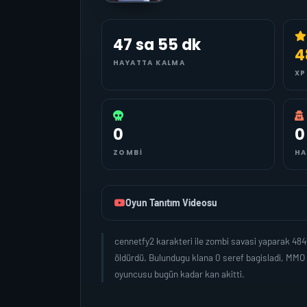
47 sa 55 dk
4
HAYATTA KALMA
XP
0
0
ZOMBI
HA
Oyun Tanıtım Videosu
cennetfy2 karakteri ile zombi savasi yaparak 48
öldürdü. Bulundugu klana 0 seref bagisladi, MMO
oyuncusu bugün kadar kan akitti.