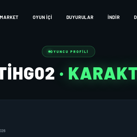
MARKET
OYUN İÇI
DUYURULAR
İNDIR
D
OYUNCU PROFILI
TIHG02
· KARAK
026