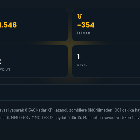
1.546
-354
İTIBAR
1
2
SIVIL
YDUT
avasi yaparak 81546 kadar XP kazandi, zombilere öldürülmeden 1001 dakika ha
sladi, MMO FPS / MMO TPS 12 haydut öldürdü. Malesef bu savasi verirken 1 siv