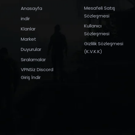
Mesafeli Satış
Anasayfa
Sözleşmesi
indir
Kullanıcı
Klanlar
Sözleşmesi
Market
Gizlilik Sözleşmesi
Duyurular
(K.V.K.K)
Sıralamalar
VPNSiz Discord
Giriş İndir