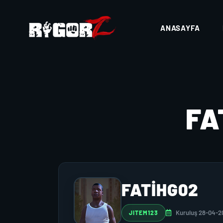
ANASAYFA
FA
FATIHG02
Kuruluş 28-04-2
JITEM123