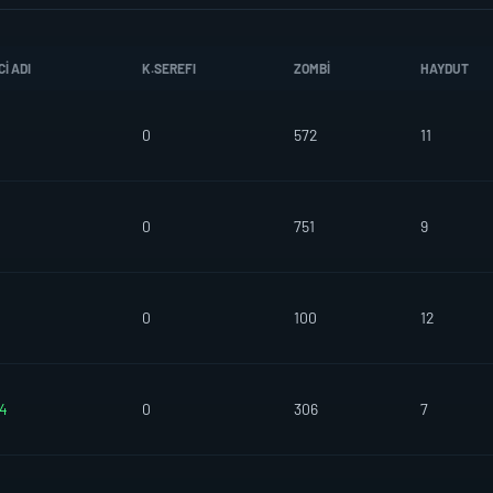
I ADI
K.SEREFI
ZOMBI
HAYDUT
0
572
11
0
751
9
0
100
12
34
0
306
7