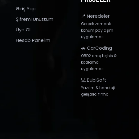
Giriş Yap
📍 Neredeler
Şifremi Unuttum
Gerçek zamanlı
Üye OL
konum paylaşım
uygulaması
Hesab Panelim
🚗 CarCoding
OBD2 araç teşhis &
kodlama
uygulaması
💻 BubiSoft
Yazılım & teknoloji
geliştirici firma