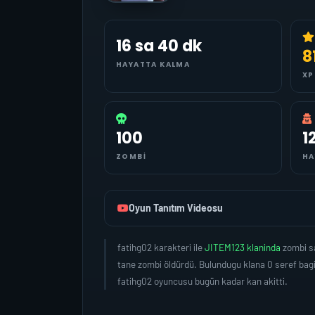
16 sa 40 dk
8
HAYATTA KALMA
XP
100
1
ZOMBI
HA
Oyun Tanıtım Videosu
fatihg02 karakteri ile
JITEM123 klaninda
zombi s
tane zombi öldürdü. Bulundugu klana 0 seref bagi
fatihg02 oyuncusu bugün kadar kan akitti.