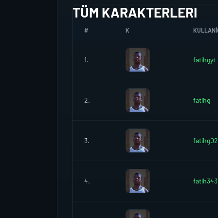
TÜM KARAKTERLERI
#
K
KULLANIC
1.
fatihgyt
2.
fatihg
3.
fatihg02
4.
fatih34