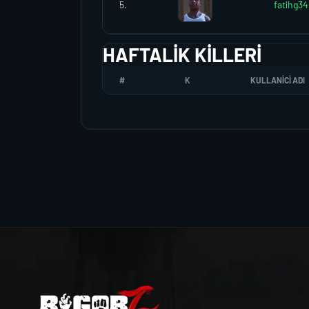
5.
fatihg34
HAFTALIK KILLERI
#
K
KULLANICI ADI