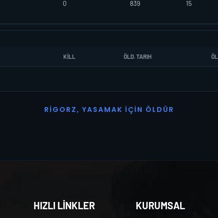
0
839
15
KILL
ÖLD. TARIH
ÖL
R
I
G
O
R
Z
,
Y
A
S
A
M
A
K
İ
Ç
I
N
Ö
L
D
Ü
R
HIZLI LİNKLER
KURUMSAL