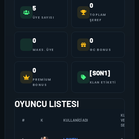
0
5
TOPLAM
ÜYE SAYISI
ŞEREF
0
0
MAKS. ÜYE
GC BONUS
0
[SON1]
PREMIUM
KLAN ETIKETI
BONUS
OYUNCU LISTESI
KLANA
#
K
KULLANICI ADI
VERDIGI
SEREF