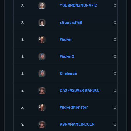
2.
YOUBRONZMUHAFIZ
0
2.
xGeneral159
0
3.
Wicker
0
3.
Wicker2
0
3.
Khaleesiii
0
3.
CAXFASDAERWAFSXC
0
3.
WickedMonster
0
4.
ABRAHAMLINC0LN
0