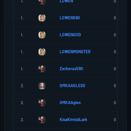
1.
LOWEN
0
1.
LOWEN590
0
1.
LOWENGOD
0
1.
LOWENM0NSTER
0
1.
Zerberus590
0
2.
GMKAAGLESS
0
2.
GMKAAgles
0
2.
KisaKirmiziLark
0