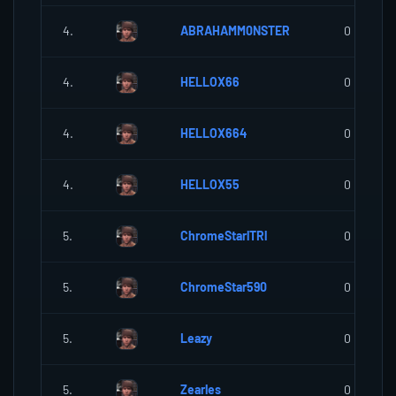
4.
ABRAHAMM0NSTER
0
4.
HELLOX66
0
4.
HELLOX664
0
4.
HELLOX55
0
5.
ChromeStarlTRl
0
5.
ChromeStar590
0
5.
Leazy
0
5.
Zearles
0