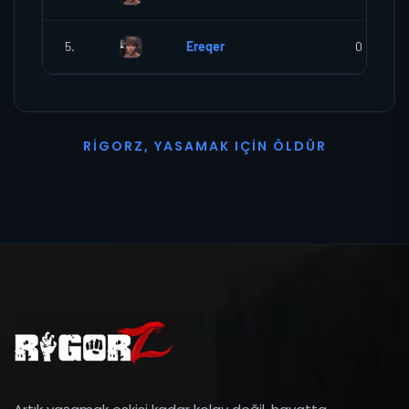
5.
Ereqer
0
R
I
G
O
R
Z
,
Y
A
S
A
M
A
K
I
Ç
I
N
Ö
L
D
Ü
R