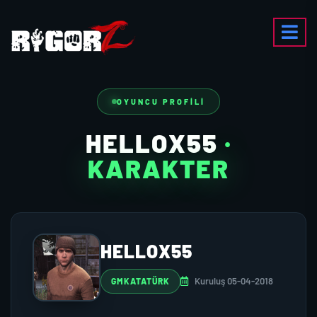
OYUNCU PROFILI
HELLOX55
·
KARAKTER
HELLOX55
Kuruluş 05-04-2018
GMKATATÜRK