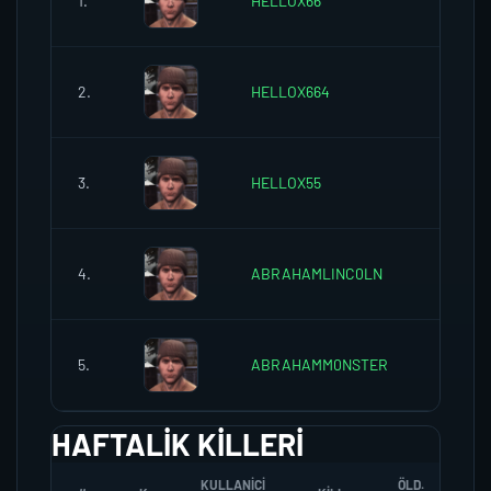
1.
HELLOX66
0
2.
HELLOX664
0
3.
HELLOX55
0
4.
ABRAHAMLINC0LN
0
5.
ABRAHAMM0NSTER
0
HAFTALIK KILLERI
KULLANICI
ÖLD.