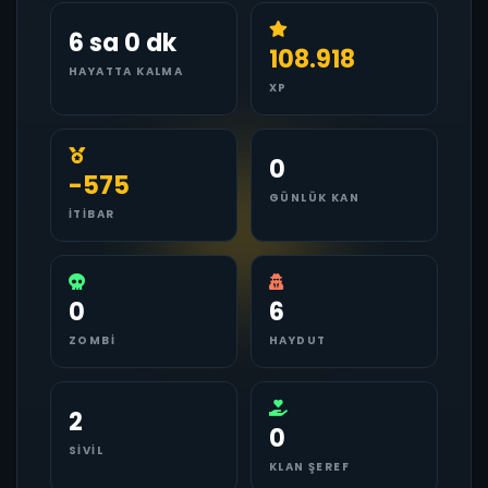
6 sa 0 dk
108.918
HAYATTA KALMA
XP
0
-575
GÜNLÜK KAN
İTIBAR
0
6
ZOMBI
HAYDUT
2
0
SIVIL
KLAN ŞEREF