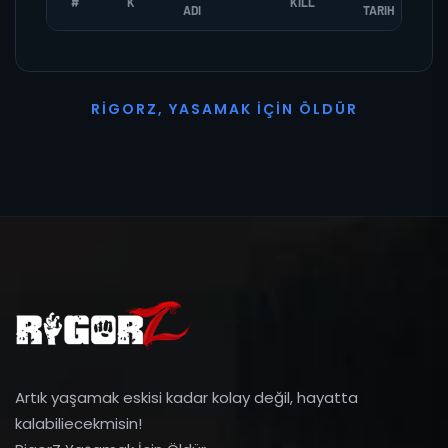
#
K
KILL
ADI
TARIH
R
I
G
O
R
Z
,
Y
A
S
A
M
A
K
İ
Ç
I
N
Ö
L
D
Ü
R
Artık yaşamak eskisi kadar kolay değil, hayatta
kalabiliecekmisin!