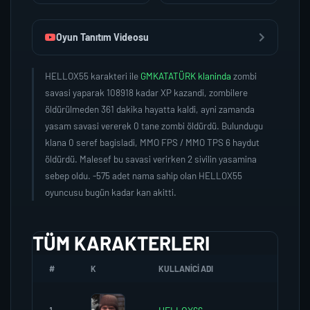
Oyun Tanıtım Videosu
HELLOX55 karakteri ile
GMKATATÜRK klaninda
zombi
savasi yaparak 108918 kadar XP kazandi, zombilere
öldürülmeden 361 dakika hayatta kaldi, ayni zamanda
yasam savasi vererek 0 tane zombi öldürdü. Bulundugu
klana 0 seref bagisladi, MMO FPS / MMO TPS 6 haydut
öldürdü. Malesef bu savasi verirken 2 sivilin yasamina
sebep oldu. -575 adet nama sahip olan HELLOX55
oyuncusu bugün kadar kan akitti.
TÜM KARAKTERLERI
#
K
KULLANICI ADI
K.SEREF