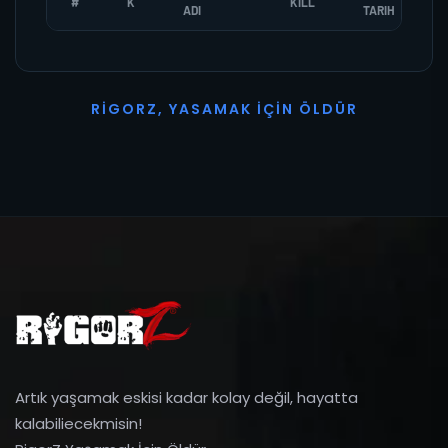
#
K
KILL
ADI
TARIH
R
I
G
O
R
Z
,
Y
A
S
A
M
A
K
İ
Ç
I
N
Ö
L
D
Ü
R
Artık yaşamak eskisi kadar kolay değil, hayatta
kalabiliecekmisin!