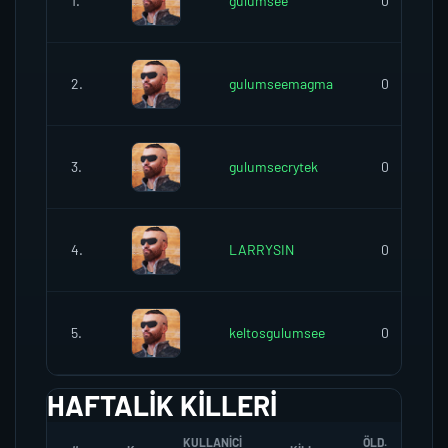
1.
gulumsee
0
2.
gulumseemagma
0
3.
gulumsecrytek
0
4.
LARRYSIN
0
5.
keltosgulumsee
0
HAFTALIK KILLERI
KULLANICI
ÖLD.