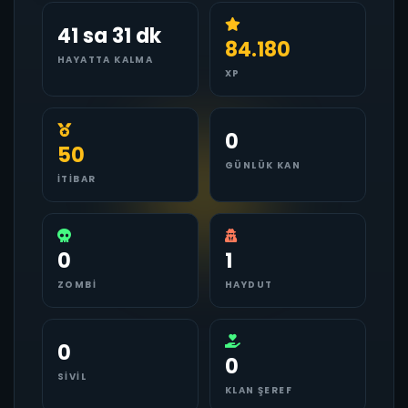
41 sa 31 dk
84.180
HAYATTA KALMA
XP
0
50
GÜNLÜK KAN
İTIBAR
0
1
ZOMBI
HAYDUT
0
0
SIVIL
KLAN ŞEREF