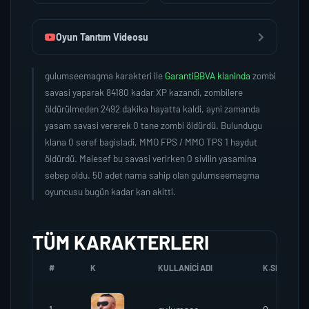
Oyun Tanıtım Videosu
gulumseemagma karakteri ile
GarantiBBVA klaninda
zombi
savasi yaparak 84180 kadar XP kazandi, zombilere
öldürülmeden 2492 dakika hayatta kaldi, ayni zamanda
yasam savasi vererek 0 tane zombi öldürdü. Bulundugu
klana 0 seref bagisladi, MMO FPS / MMO TPS 1 haydut
öldürdü. Malesef bu savasi verirken 0 sivilin yasamina
sebep oldu. 50 adet nama sahip olan gulumseemagma
oyuncusu bugün kadar kan akitti.
TÜM KARAKTERLERI
#
K
KULLANICI ADI
K.SEREFI