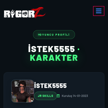
OYUNCU PROFILI
ISTEK5555
·
KARAKTER
ISTEK5555
Kuruluş 14-01-2023
JR SKILLS