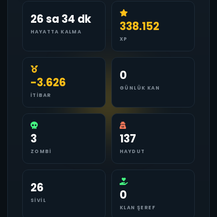
26 sa 34 dk
338.152
HAYATTA KALMA
XP
0
-3.626
GÜNLÜK KAN
İTIBAR
3
137
ZOMBI
HAYDUT
26
0
SIVIL
KLAN ŞEREF