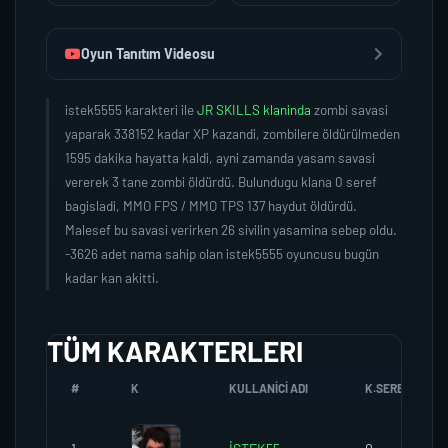
Oyun Tanıtım Videosu
istek5555 karakteri ile
JR SKILLS klaninda
zombi savasi
yaparak 338152 kadar XP kazandi, zombilere öldürülmeden
1595 dakika hayatta kaldi, ayni zamanda yasam savasi
vererek 3 tane zombi öldürdü. Bulundugu klana 0 seref
bagisladi, MMO FPS / MMO TPS 137 haydut öldürdü.
Malesef bu savasi verirken 26 sivilin yasamina sebep oldu.
-3626 adet nama sahip olan istek5555 oyuncusu bugün
kadar kan akitti.
TÜM KARAKTERLERI
#
K
KULLANICI ADI
K.SEREFI