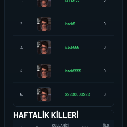
1.
İSTEK55
0
2.
istek5
0
3.
istek555
0
4.
istek5555
0
5.
SSSS000SSSS
0
HAFTALIK KILLERI
KULLANICI
ÖLD.