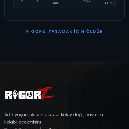
#
K
KILL
ADI
TARIH
R
I
G
O
R
Z
,
Y
A
S
A
M
A
K
İ
Ç
I
N
Ö
L
D
Ü
R
Artık yaşamak eskisi kadar kolay değil, hayatta
kalabiliecekmisin!