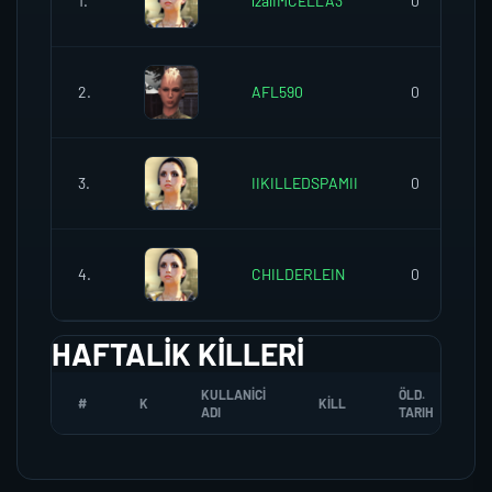
1.
izalIMCELLA3
0
2.
AFL590
0
3.
IIKILLEDSPAMII
0
4.
CHILDERLEIN
0
HAFTALIK KILLERI
KULLANICI
ÖLD.
#
K
KILL
ADI
TARIH