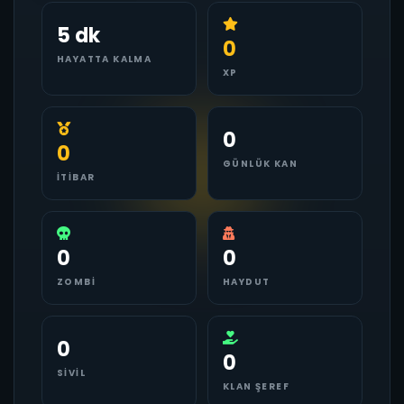
5 dk
0
HAYATTA KALMA
XP
0
0
GÜNLÜK KAN
İTIBAR
0
0
ZOMBI
HAYDUT
0
0
SIVIL
KLAN ŞEREF