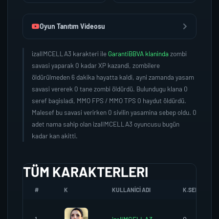
Oyun Tanıtım Videosu
izalIMCELLA3 karakteri ile
GarantiBBVA klaninda
zombi
savasi yaparak 0 kadar XP kazandi, zombilere
öldürülmeden 6 dakika hayatta kaldi, ayni zamanda yasam
savasi vererek 0 tane zombi öldürdü. Bulundugu klana 0
seref bagisladi, MMO FPS / MMO TPS 0 haydut öldürdü.
Malesef bu savasi verirken 0 sivilin yasamina sebep oldu. 0
adet nama sahip olan izalIMCELLA3 oyuncusu bugün
kadar kan akitti.
TÜM KARAKTERLERI
#
K
KULLANICI ADI
K.SEREFI