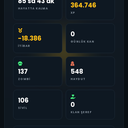
85 sa 43 dk
364.746
HAYATTA KALMA
XP
0
-18.386
GÜNLÜK KAN
İTIBAR
137
548
ZOMBI
HAYDUT
106
0
SIVIL
KLAN ŞEREF