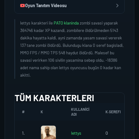
Oyun Tanıtım Videosu
lettys karakteri ile
PATO klaninda
zombi savasi yaparak
364746 kadar XP kazandi, zombilere öldürülmeden 5143
dakika hayatta kaldi, ayni zamanda yasam savasi vererek
137 tane zombi öldürdü. Bulundugu klana 0 seref bagisladi,
MMO FPS / MMO TPS 548 haydut öldürdü. Malesef bu
savasi verirken 106 sivilin yasamina sebep oldu. -18386
adet nama sahip olan lettys oyuncusu bugün 0 kadar kan
akitti.
TÜM KARAKTERLERI
KULLANICI
#
K
K.SEREFI
Z
ADI
1.
lettys
0
1