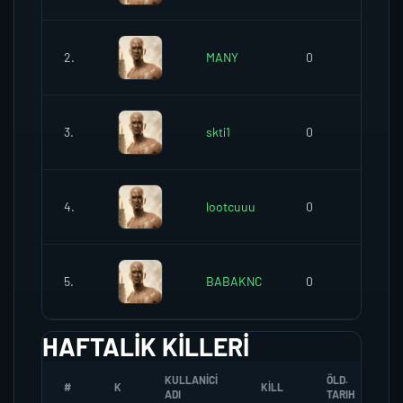
2.
MANY
0
2
3.
skti1
0
1
4.
lootcuuu
0
2
5.
BABAKNC
0
0
HAFTALIK KILLERI
KULLANICI
ÖLD.
#
K
KILL
ADI
TARIH