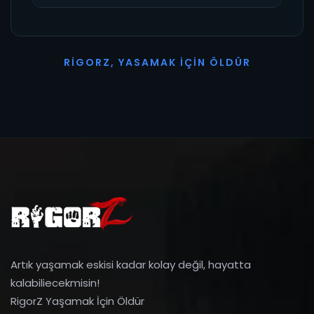
R
I
G
O
R
Z
,
Y
A
S
A
M
A
K
İ
Ç
I
N
Ö
L
D
Ü
R
Artık yaşamak eskisi kadar kolay değil, hayatta
kalabiliecekmisin!
RigorZ Yaşamak İçin Öldür