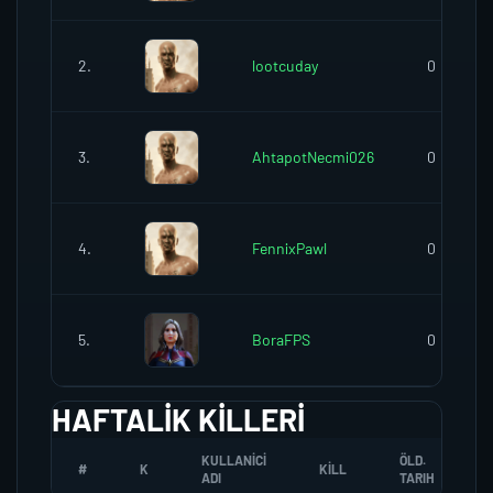
2.
lootcuday
0
3.
AhtapotNecmi026
0
4.
FennixPawl
0
5.
BoraFPS
0
HAFTALIK KILLERI
KULLANICI
ÖLD.
#
K
KILL
ADI
TARIH