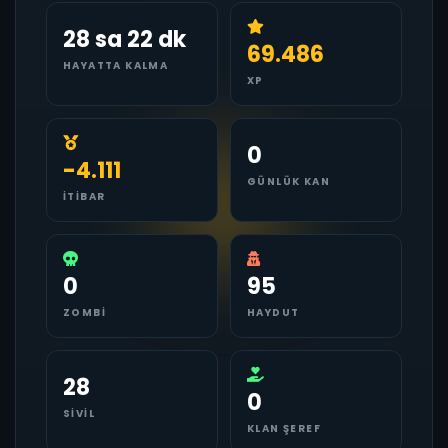
28 sa 22 dk
69.486
HAYATTA KALMA
XP
0
-4.111
GÜNLÜK KAN
İTIBAR
0
95
ZOMBI
HAYDUT
28
0
SIVIL
KLAN ŞEREF