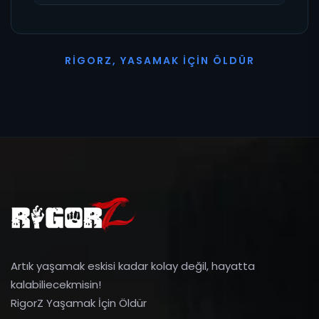
R
I
G
O
R
Z
,
Y
A
S
A
M
A
K
İ
Ç
I
N
Ö
L
D
Ü
R
Artık yaşamak eskisi kadar kolay değil, hayatta
kalabiliecekmisin!
RigorZ Yaşamak İçin Öldür