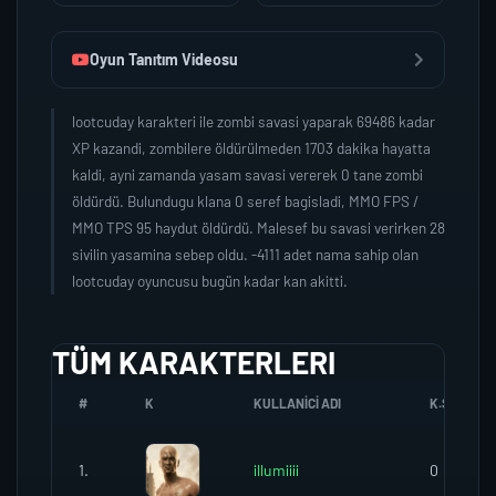
Oyun Tanıtım Videosu
lootcuday karakteri ile zombi savasi yaparak 69486 kadar
XP kazandi, zombilere öldürülmeden 1703 dakika hayatta
kaldi, ayni zamanda yasam savasi vererek 0 tane zombi
öldürdü. Bulundugu klana 0 seref bagisladi, MMO FPS /
MMO TPS 95 haydut öldürdü. Malesef bu savasi verirken 28
sivilin yasamina sebep oldu. -4111 adet nama sahip olan
lootcuday oyuncusu bugün kadar kan akitti.
TÜM KARAKTERLERI
#
K
KULLANICI ADI
K.SEREFI
1.
illumiiii
0