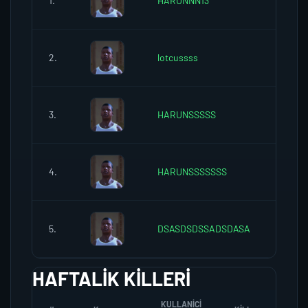
1.
HARUNNN13
0
2.
lotcussss
0
3.
HARUNSSSSS
0
4.
HARUNSSSSSSS
0
5.
DSASDSDSSADSDASA
0
HAFTALIK KILLERI
KULLANICI