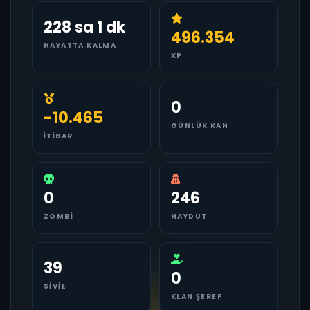
228 sa 1 dk
496.354
HAYATTA KALMA
XP
0
-10.465
GÜNLÜK KAN
İTIBAR
0
246
ZOMBI
HAYDUT
39
0
SIVIL
KLAN ŞEREF