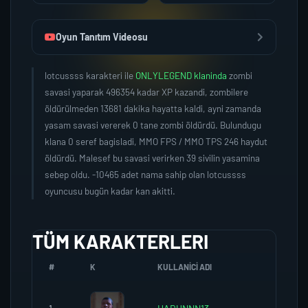
Oyun Tanıtım Videosu
lotcussss karakteri ile
ONLYLEGEND klaninda
zombi
savasi yaparak 496354 kadar XP kazandi, zombilere
öldürülmeden 13681 dakika hayatta kaldi, ayni zamanda
yasam savasi vererek 0 tane zombi öldürdü. Bulundugu
klana 0 seref bagisladi, MMO FPS / MMO TPS 246 haydut
öldürdü. Malesef bu savasi verirken 39 sivilin yasamina
sebep oldu. -10465 adet nama sahip olan lotcussss
oyuncusu bugün kadar kan akitti.
TÜM KARAKTERLERI
#
K
KULLANICI ADI
K.SER