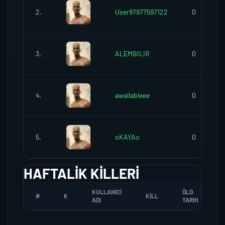
2.
User97977597122
0
3.
ALEMBILIR
0
4.
awailableee
0
5.
oKAYAo
0
HAFTALIK KILLERI
KULLANICI
ÖLD.
#
K
KILL
ADI
TARIH