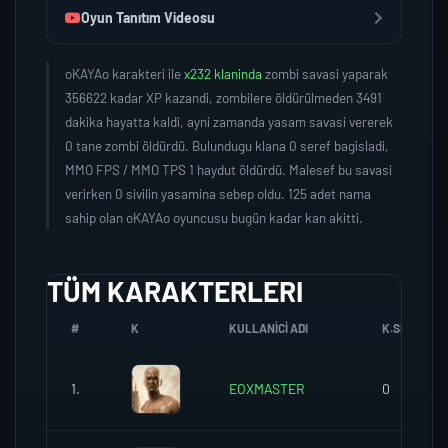
Oyun Tanıtım Videosu
oKAYAo karakteri ile
x232 klaninda
zombi savasi yaparak
356622 kadar XP kazandi, zombilere öldürülmeden 3491
dakika hayatta kaldi, ayni zamanda yasam savasi vererek
0 tane zombi öldürdü. Bulundugu klana 0 seref bagisladi,
MMO FPS / MMO TPS 1 haydut öldürdü. Malesef bu savasi
verirken 0 sivilin yasamina sebep oldu. 125 adet nama
sahip olan oKAYAo oyuncusu bugün kadar kan akitti.
TÜM KARAKTERLERI
#
K
KULLANICI ADI
K.SEREFI
1.
EOXMASTER
0