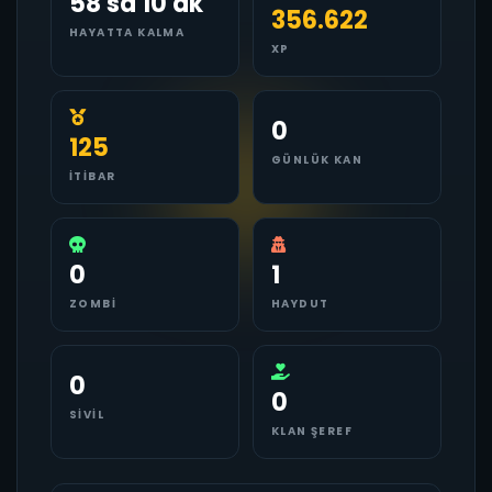
58 sa 10 dk
356.622
HAYATTA KALMA
XP
0
125
GÜNLÜK KAN
İTIBAR
0
1
ZOMBI
HAYDUT
0
0
SIVIL
KLAN ŞEREF