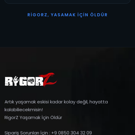
R
I
G
O
R
Z
,
Y
A
S
A
M
A
K
İ
Ç
I
N
Ö
L
D
Ü
R
Artık yaşamak eskisi kadar kolay değil, hayatta
kalabiliecekmisin!
RigorZ Yaşamak İçin Öldür
Sipariş Sorunları İçin : +9 0850 304 32 09