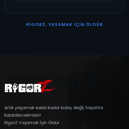
R
I
G
O
R
Z
,
Y
A
S
A
M
A
K
İ
Ç
I
N
Ö
L
D
Ü
R
Artık yaşamak eskisi kadar kolay değil, hayatta
kalabiliecekmisin!
RigorZ Yaşamak İçin Öldür