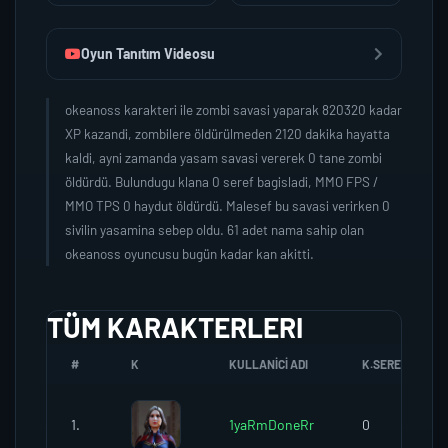
Oyun Tanıtım Videosu
okeanoss karakteri ile zombi savasi yaparak 820320 kadar
XP kazandi, zombilere öldürülmeden 2120 dakika hayatta
kaldi, ayni zamanda yasam savasi vererek 0 tane zombi
öldürdü. Bulundugu klana 0 seref bagisladi, MMO FPS /
MMO TPS 0 haydut öldürdü. Malesef bu savasi verirken 0
sivilin yasamina sebep oldu. 61 adet nama sahip olan
okeanoss oyuncusu bugün kadar kan akitti.
TÜM KARAKTERLERI
#
K
KULLANICI ADI
K.SEREFI
1.
1yaRmDoneRr
0