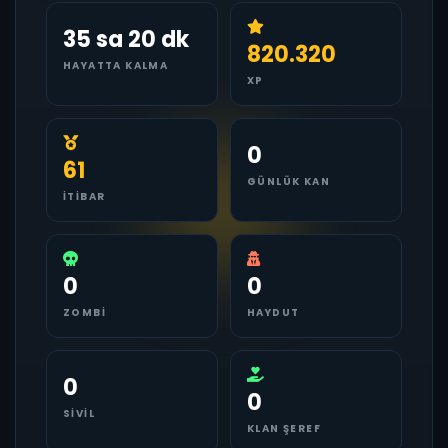
35 sa 20 dk
820.320
HAYATTA KALMA
XP
0
61
GÜNLÜK KAN
İTIBAR
0
0
ZOMBI
HAYDUT
0
0
SIVIL
KLAN ŞEREF