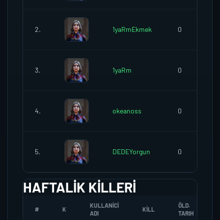
2.
1yaRmEkmek
0
3.
1yaRm
0
4.
okeanoss
0
5.
DEDEYorgun
0
HAFTALIK KILLERI
KULLANICI
ÖLD.
#
K
KILL
ADI
TARIH