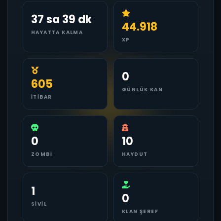
37 sa 39 dk
44.918
HAYATTA KALMA
XP
0
605
GÜNLÜK KAN
İTIBAR
0
10
ZOMBI
HAYDUT
1
0
SIVIL
KLAN ŞEREF