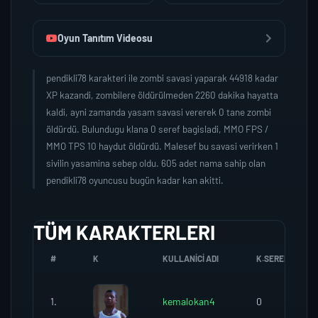
Oyun Tanıtım Videosu
pendikli78 karakteri ile zombi savasi yaparak 44918 kadar
XP kazandi, zombilere öldürülmeden 2260 dakika hayatta
kaldi, ayni zamanda yasam savasi vererek 0 tane zombi
öldürdü. Bulundugu klana 0 seref bagisladi, MMO FPS /
MMO TPS 10 haydut öldürdü. Malesef bu savasi verirken 1
sivilin yasamina sebep oldu. 605 adet nama sahip olan
pendikli78 oyuncusu bugün kadar kan akitti.
TÜM KARAKTERLERI
#
K
KULLANICI ADI
K.SEREFI
1.
kemalokan4
0