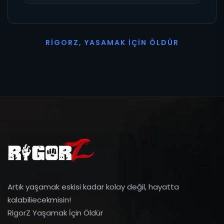
R
I
G
O
R
Z
,
Y
A
S
A
M
A
K
İ
Ç
I
N
Ö
L
D
Ü
R
Artık yaşamak eskisi kadar kolay değil, hayatta
kalabiliecekmisin!
RigorZ Yaşamak İçin Öldür