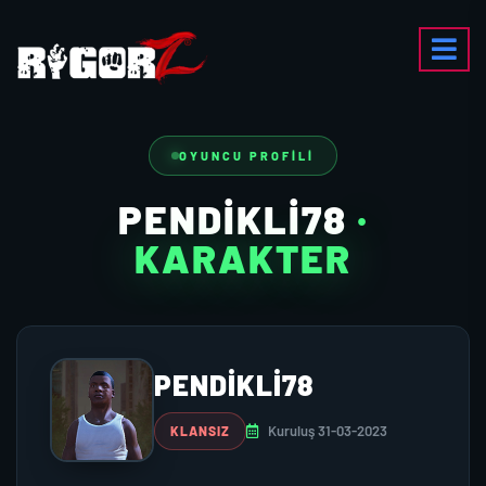
OYUNCU PROFILI
PENDIKLI78
·
KARAKTER
PENDIKLI78
Kuruluş 31-03-2023
KLANSIZ