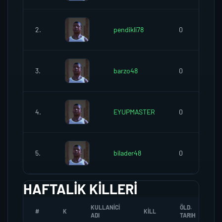
2.
pendikli78
0
3.
barzo48
0
4.
EYUPMASTER
0
5.
bilader48
0
HAFTALIK KILLERI
KULLANICI
ÖLD.
#
K
KILL
ADI
TARIH