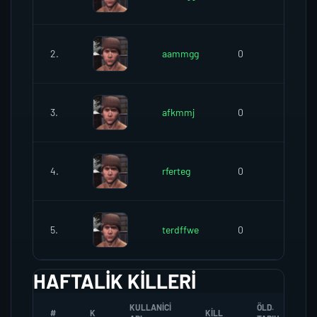
2.
aammgg
0
0
3.
afkmmj
0
0
4.
rferteg
0
0
5.
terdffwe
0
0
HAFTALIK KILLERI
KULLANICI
ÖLD.
#
K
KILL