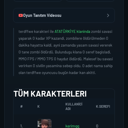
Oyun Tanıtım Videosu
terdffwe karakteri ile
ATATÜRKİYE klaninda
zombi savasi
yaparak 0 kadar XP kazandi, zombilere öldürülmeden 0
dakika hayatta kaldi, ayni zamanda yasam savasi vererek
0 tane zombi öldürdü. Bulundugu klana 0 seref bagisladi,
MMO FPS / MMO TPS 0 haydut öldürdü. Malesef bu savasi
verirken 0 sivilin yasamina sebep oldu. 0 adet nama sahip
olan terdffwe oyuncusu bugün kadar kan akitti.
TÜM KARAKTERLERI
KULLANICI
#
K
K.SEREFI
ZO
ADI
1.
kerimgg
0
0