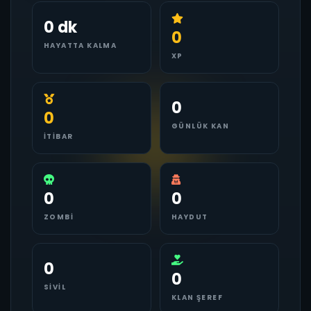
0 dk
0
HAYATTA KALMA
XP
0
0
GÜNLÜK KAN
İTIBAR
0
0
ZOMBI
HAYDUT
0
0
SIVIL
KLAN ŞEREF