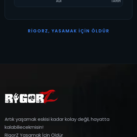
ADI
TARIH
R
I
G
O
R
Z
,
Y
A
S
A
M
A
K
İ
Ç
I
N
Ö
L
D
Ü
R
Artık yaşamak eskisi kadar kolay değil, hayatta
kalabiliecekmisin!
RigorZ Yaşamak İçin Öldür