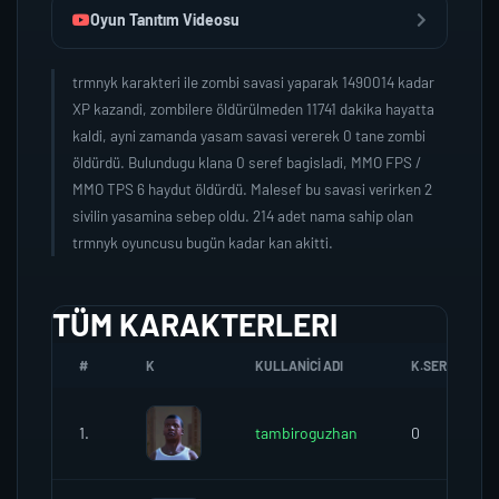
Oyun Tanıtım Videosu
trmnyk karakteri ile zombi savasi yaparak 1490014 kadar
XP kazandi, zombilere öldürülmeden 11741 dakika hayatta
kaldi, ayni zamanda yasam savasi vererek 0 tane zombi
öldürdü. Bulundugu klana 0 seref bagisladi, MMO FPS /
MMO TPS 6 haydut öldürdü. Malesef bu savasi verirken 2
sivilin yasamina sebep oldu. 214 adet nama sahip olan
trmnyk oyuncusu bugün kadar kan akitti.
TÜM KARAKTERLERI
#
K
KULLANICI ADI
K.SEREFI
1.
tambiroguzhan
0