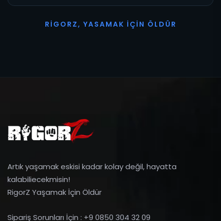
R
I
G
O
R
Z
,
Y
A
S
A
M
A
K
İ
Ç
I
N
Ö
L
D
Ü
R
Artık yaşamak eskisi kadar kolay değil, hayatta
kalabiliecekmisin!
RigorZ Yaşamak İçin Öldür
Sipariş Sorunları İçin : +9 0850 304 32 09