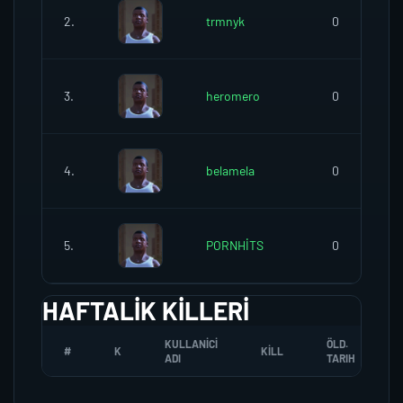
2.
trmnyk
0
3.
heromero
0
4.
belamela
0
5.
PORNHİTS
0
HAFTALIK KILLERI
KULLANICI
ÖLD.
#
K
KILL
ADI
TARIH