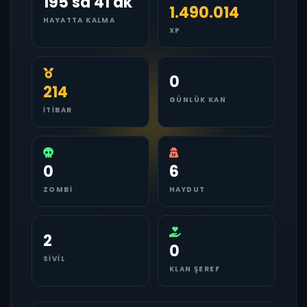
195 sa 41 dk
1.490.014
HAYATTA KALMA
XP
0
214
GÜNLÜK KAN
İTIBAR
0
6
ZOMBI
HAYDUT
2
0
SIVIL
KLAN ŞEREF