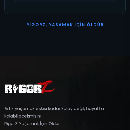
R
I
G
O
R
Z
,
Y
A
S
A
M
A
K
İ
Ç
I
N
Ö
L
D
Ü
R
Artık yaşamak eskisi kadar kolay değil, hayatta
kalabiliecekmisin!
RigorZ Yaşamak İçin Öldür