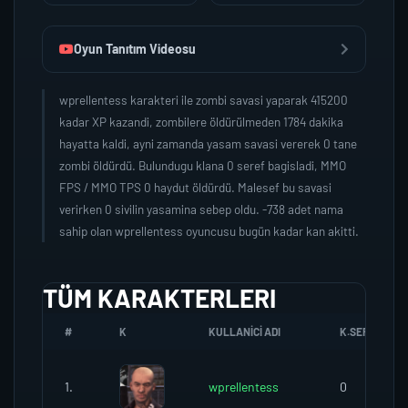
Oyun Tanıtım Videosu
wprellentess karakteri ile zombi savasi yaparak 415200
kadar XP kazandi, zombilere öldürülmeden 1784 dakika
hayatta kaldi, ayni zamanda yasam savasi vererek 0 tane
zombi öldürdü. Bulundugu klana 0 seref bagisladi, MMO
FPS / MMO TPS 0 haydut öldürdü. Malesef bu savasi
verirken 0 sivilin yasamina sebep oldu. -738 adet nama
sahip olan wprellentess oyuncusu bugün kadar kan akitti.
TÜM KARAKTERLERI
#
K
KULLANICI ADI
K.SEREFI
1.
wprellentess
0