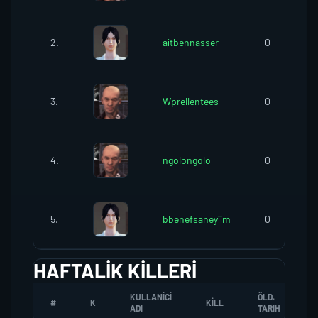
2.
aitbennasser
0
3.
Wprellentees
0
4.
ngolongolo
0
5.
bbenefsaneyiim
0
HAFTALIK KILLERI
KULLANICI
ÖLD.
#
K
KILL
ADI
TARIH