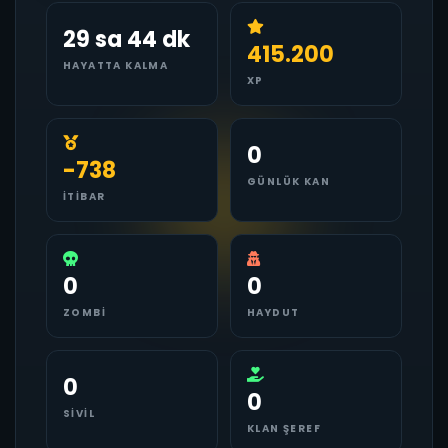
29 sa 44 dk
415.200
HAYATTA KALMA
XP
0
-738
GÜNLÜK KAN
İTIBAR
0
0
ZOMBI
HAYDUT
0
0
SIVIL
KLAN ŞEREF