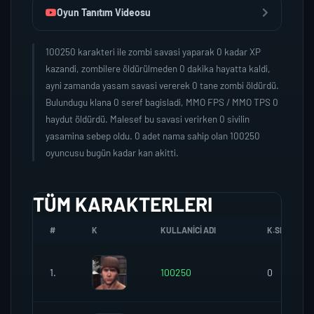
Oyun Tanıtım Videosu
100250 karakteri ile zombi savasi yaparak 0 kadar XP
kazandi, zombilere öldürülmeden 0 dakika hayatta kaldi,
ayni zamanda yasam savasi vererek 0 tane zombi öldürdü.
Bulundugu klana 0 seref bagisladi, MMO FPS / MMO TPS 0
haydut öldürdü. Malesef bu savasi verirken 0 sivilin
yasamina sebep oldu. 0 adet nama sahip olan 100250
oyuncusu bugün kadar kan akitti.
TÜM KARAKTERLERI
#
K
KULLANICI ADI
K.SEREFI
1.
100250
0