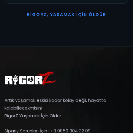
R
I
G
O
R
Z
,
Y
A
S
A
M
A
K
İ
Ç
I
N
Ö
L
D
Ü
R
Artık yaşamak eskisi kadar kolay değil, hayatta
kalabiliecekmisin!
RigorZ Yaşamak İçin Öldür
Sipariş Sorunları İçin : +9 0850 304 32 09