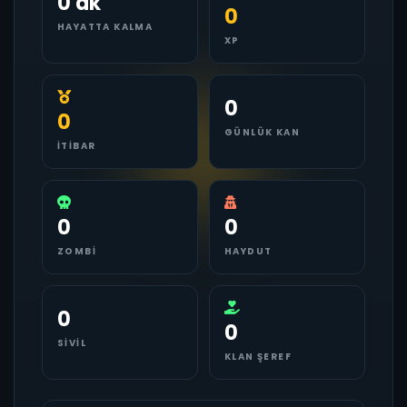
0 dk
0
HAYATTA KALMA
XP
0
0
GÜNLÜK KAN
İTIBAR
0
0
ZOMBI
HAYDUT
0
0
SIVIL
KLAN ŞEREF