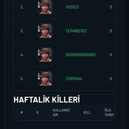
2.
012023
0
3.
1234562323
0
4.
0000000000002
0
5.
21010454
0
HAFTALIK KILLERI
KULLANICI
ÖLD.
#
K
KILL
ADI
TARIH