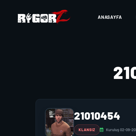
ANASAYFA
21
21010454
Kuruluş 02-09-20
KLANSIZ