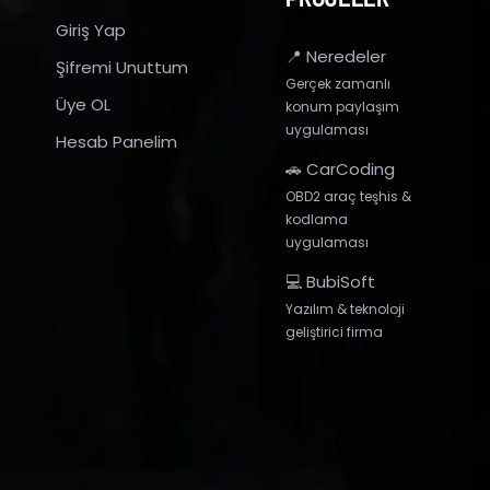
Giriş Yap
📍 Neredeler
Şifremi Unuttum
Gerçek zamanlı
Üye OL
konum paylaşım
uygulaması
Hesab Panelim
🚗 CarCoding
OBD2 araç teşhis &
kodlama
uygulaması
💻 BubiSoft
Yazılım & teknoloji
geliştirici firma