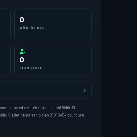
0
GÜNLÜK KAN
0
KLAN ŞEREF
 yasam savasi vererek 0 tane zombi öldürdü.
 oldu. 0 adet nama sahip olan 21010454 oyuncusu