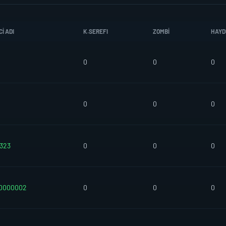
I ADI
K.SEREFI
ZOMBI
HAYD
0
0
0
0
0
0
323
0
0
0
0000002
0
0
0