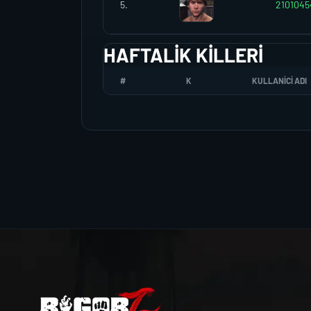
5.
2101045
HAFTALIK KILLERI
#
K
KULLANICI ADI