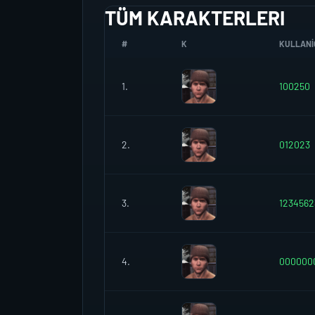
TÜM KARAKTERLERI
#
K
KULLANIC
1.
100250
2.
012023
3.
1234562
4.
000000