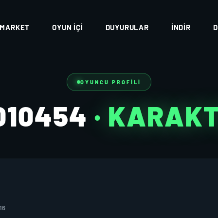
MARKET
OYUN İÇI
DUYURULAR
İNDIR
D
OYUNCU PROFILI
010454
· KARAK
16