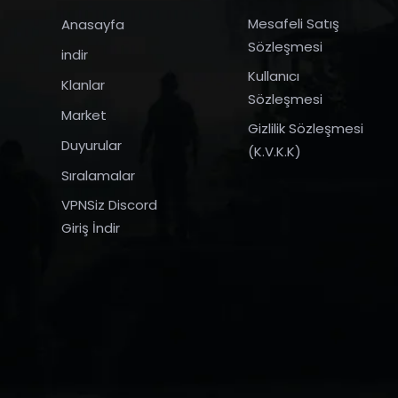
Mesafeli Satış
Anasayfa
Sözleşmesi
indir
Kullanıcı
Klanlar
Sözleşmesi
Market
Gizlilik Sözleşmesi
Duyurular
(K.V.K.K)
Sıralamalar
VPNSiz Discord
Giriş İndir