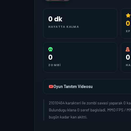
0 dk
0
HAYATTA KALMA
XP
0
0
ZOMBI
HA
Oyun Tanıtım Videosu
21010454 karakteri ile zombi savasi yaparak 0 k
Bulundugu klana 0 seref bagisladi, MMO FPS / MM
bugün kadar kan akitti.