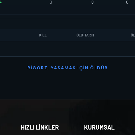
4
0
0
0
KILL
ÖLD. TARIH
ÖL
R
I
G
O
R
Z
,
Y
A
S
A
M
A
K
İ
Ç
I
N
Ö
L
D
Ü
R
HIZLI LİNKLER
KURUMSAL