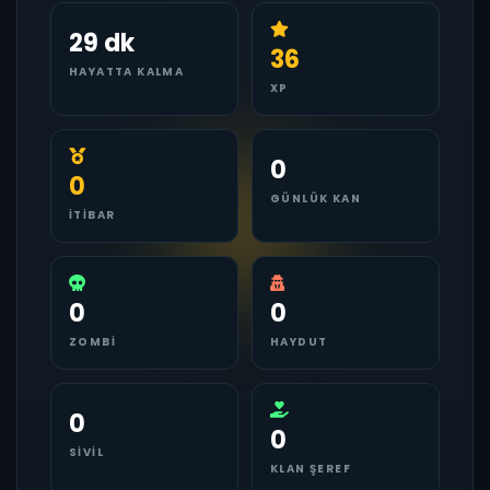
29 dk
36
HAYATTA KALMA
XP
0
0
GÜNLÜK KAN
İTIBAR
0
0
ZOMBI
HAYDUT
0
0
SIVIL
KLAN ŞEREF