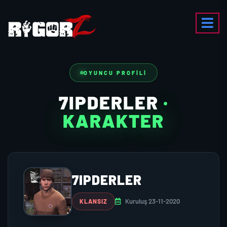
OYUNCU PROFILI
7IPDERLER
·
KARAKTER
7IPDERLER
Kuruluş 23-11-2020
KLANSIZ