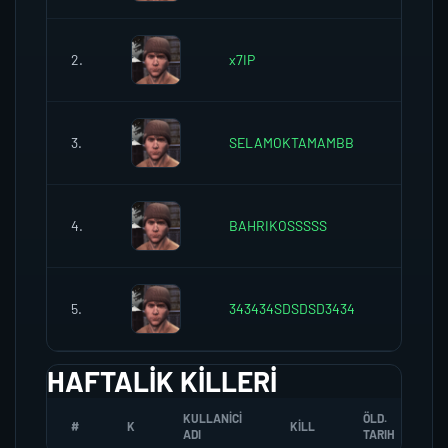
2.
x7IP
0
3.
SELAMOKTAMAMBB
0
4.
BAHRIKOSSSSS
0
5.
343434SDSDSD3434
0
HAFTALIK KILLERI
KULLANICI
ÖLD.
#
K
KILL
ADI
TARIH