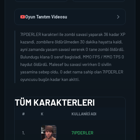
Oyun Tanıtım Videosu
7IPDERLER karakteri ile zombi savasi yaparak 36 kadar XP
kazandi, zombilere öldürülmeden 30 dakika hayatta kaldi,
ayni zamanda yasam savasi vererek 0 tane zombi öldürdü.
Bulundugu klana 0 seref bagisladi, MMO FPS / MMO TPS 0
haydut öldürdü. Malesef bu savasi verirken 0 sivilin
yasamina sebep oldu. 0 adet nama sahip olan 7IPDERLER
oyuncusu bugün kadar kan akitti.
TÜM KARAKTERLERI
#
K
KULLANICI ADI
K.SEREF
1.
7IPDERLER
0