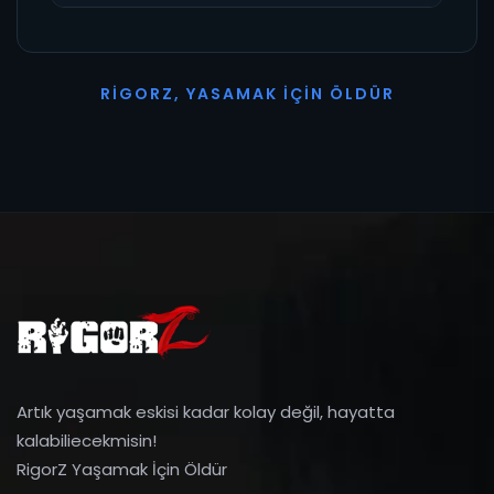
R
I
G
O
R
Z
,
Y
A
S
A
M
A
K
İ
Ç
I
N
Ö
L
D
Ü
R
Artık yaşamak eskisi kadar kolay değil, hayatta
kalabiliecekmisin!
RigorZ Yaşamak İçin Öldür