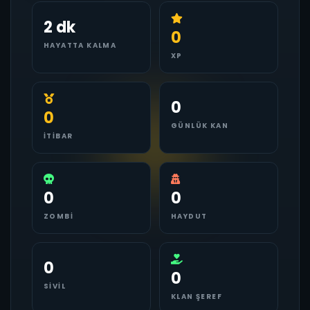
2 dk
0
HAYATTA KALMA
XP
0
0
GÜNLÜK KAN
İTIBAR
0
0
ZOMBI
HAYDUT
0
0
SIVIL
KLAN ŞEREF