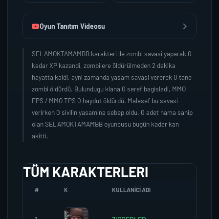
Oyun Tanıtım Videosu
SELAMOKTAMAMBB karakteri ile zombi savasi yaparak 0
kadar XP kazandi, zombilere öldürülmeden 2 dakika
hayatta kaldi, ayni zamanda yasam savasi vererek 0 tane
zombi öldürdü. Bulundugu klana 0 seref bagisladi, MMO
FPS / MMO TPS 0 haydut öldürdü. Malesef bu savasi
verirken 0 sivilin yasamina sebep oldu. 0 adet nama sahip
olan SELAMOKTAMAMBB oyuncusu bugün kadar kan
akitti.
TÜM KARAKTERLERI
#
K
KULLANICI ADI
K.SEREF