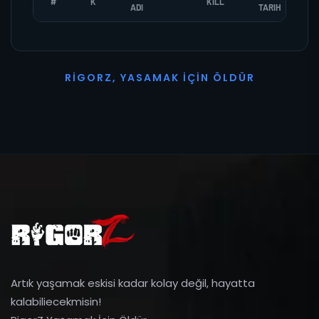
#
K
KILL
ADI
TARIH
R
I
G
O
R
Z
,
Y
A
S
A
M
A
K
İ
Ç
I
N
Ö
L
D
Ü
R
Artık yaşamak eskisi kadar kolay değil, hayatta
kalabiliecekmisin!