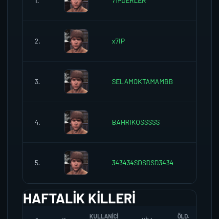
1.
7IPDERLER
0
2.
x7IP
0
3.
SELAMOKTAMAMBB
0
4.
BAHRIKOSSSSS
0
5.
343434SDSDSD3434
0
HAFTALIK KILLERI
KULLANICI
ÖLD.