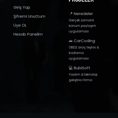
Giriş Yap
📍 Neredeler
Şifremi Unuttum
Gerçek zamanlı
Üye OL
konum paylaşım
uygulaması
Hesab Panelim
🚗 CarCoding
OBD2 araç teşhis &
kodlama
uygulaması
💻 BubiSoft
Yazılım & teknoloji
geliştirici firma