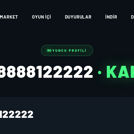
MARKET
OYUN İÇI
DUYURULAR
İNDIR
D
OYUNCU PROFILI
8888122222
· K
122222