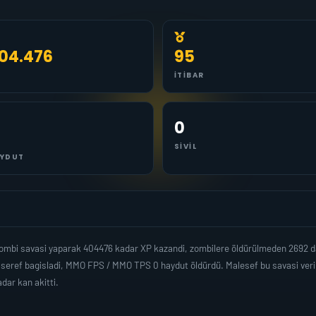
04.476
95
İTIBAR
0
SIVIL
YDUT
ombi savasi yaparak 404476 kadar XP kazandi, zombilere öldürülmeden 2692 d
 seref bagisladi, MMO FPS / MMO TPS 0 haydut öldürdü. Malesef bu savasi veri
ar kan akitti.