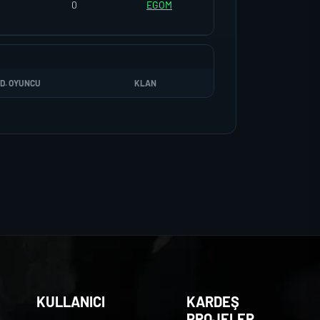
0
EGOM
D. OYUNCU
KLAN
KULLANICI
KARDEŞ
PROJELER