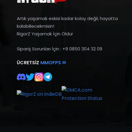
Artık yaşamak eskisi kadar kolay değil, hayatta
kalabiliecekmisin!
RigorZ Yaşamak İçin Öldür
Sipariş Sorunları İçin : +9 0850 304 32 09
ÜCRETSIZ
MMOFPS