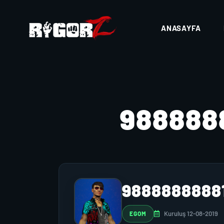
ANASAYFA
988888
9888888888
Kuruluş 12-08-2019
EGOM