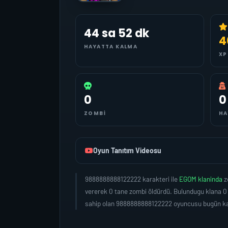
44 sa 52 dk
4
HAYATTA KALMA
XP
0
0
ZOMBI
HA
Oyun Tanıtım Videosu
9888888888122222 karakteri ile
EGOM klaninda
z
vererek 0 tane zombi öldürdü. Bulundugu klana 0
sahip olan 9888888888122222 oyuncusu bugün kad