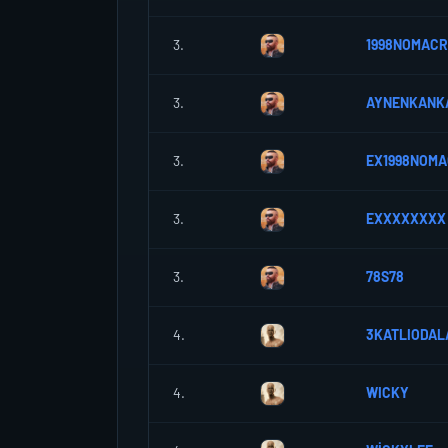
3.
1998NOMAC
3.
AYNENKANK
3.
EX1998NOM
3.
EXXXXXXXX
3.
78S78
4.
3KATLIODAL
4.
WICKY