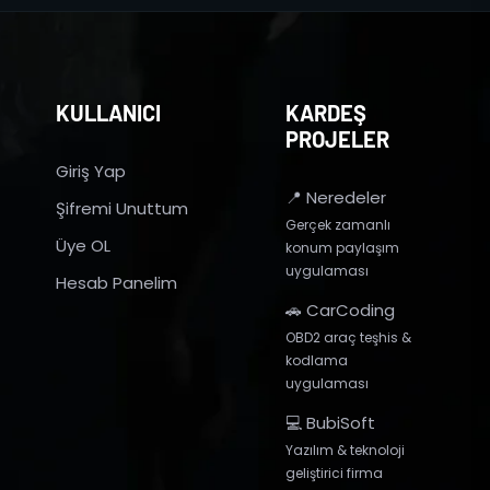
KULLANICI
KARDEŞ
PROJELER
Giriş Yap
📍 Neredeler
Şifremi Unuttum
Gerçek zamanlı
Üye OL
konum paylaşım
uygulaması
Hesab Panelim
🚗 CarCoding
OBD2 araç teşhis &
kodlama
uygulaması
💻 BubiSoft
Yazılım & teknoloji
geliştirici firma