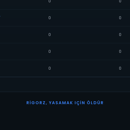
0
0
T
0
0
0
0
0
0
0
0
R
I
G
O
R
Z
,
Y
A
S
A
M
A
K
I
Ç
I
N
Ö
L
D
Ü
R