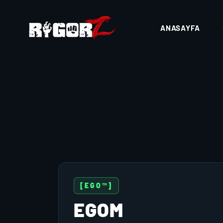
ANASAYFA
[EGO™]
EGOM