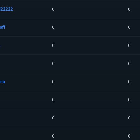
122222
0
0
off
0
0
A
0
0
0
0
ana
0
0
0
0
0
0
0
0