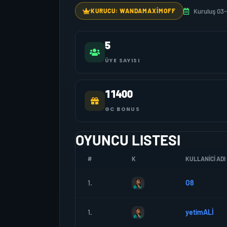
Kuruluş 03
KURUCU: WANDAMAXIMOFF
5
ÜYE SAYISI
11400
GC BONUS
OYUNCU LISTESI
#
K
KULLANICI ADI
1.
O8
1.
yetimALİ