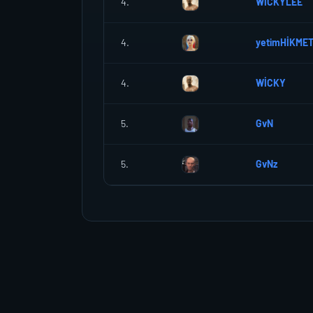
4.
WİCKYLEE
4.
yetimHİKME
4.
WİCKY
5.
GvN
5.
GvNz