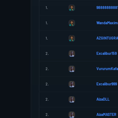
1.
9888888888
1.
WandaMaxim
1.
AZGINTUGR
2.
Excalibur159
2.
VururumKaf
2.
Excalibur999
2.
AizaDLL
2.
AizaMASTER