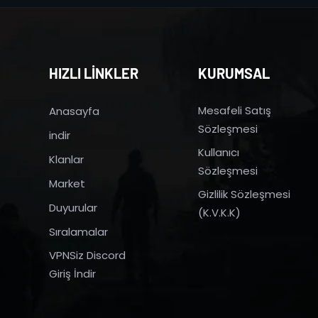
HIZLI LİNKLER
KURUMSAL
Mesafeli Satış
Anasayfa
Sözleşmesi
indir
Kullanıcı
Klanlar
Sözleşmesi
Market
Gizlilik Sözleşmesi
Duyurular
(K.V.K.K)
Sıralamalar
VPNSiz Discord
Giriş İndir