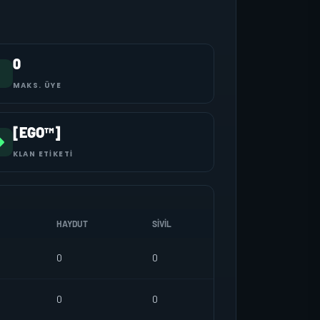
0
MAKS. ÜYE
[EGO™]
KLAN ETIKETI
HAYDUT
SIVIL
0
0
0
0