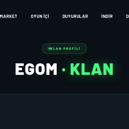
MARKET
OYUN İÇI
DUYURULAR
İNDIR
D
KLAN PROFILI
EGOM
· KLAN