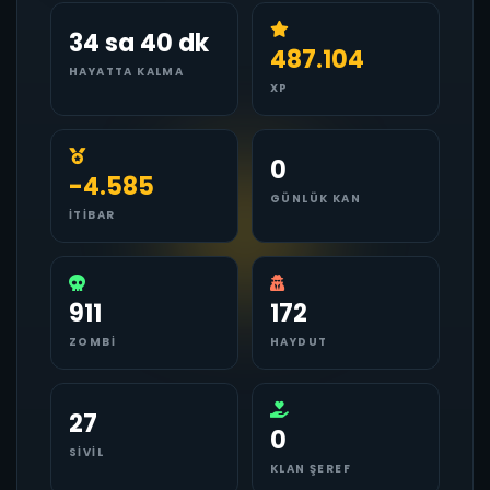
34 sa 40 dk
487.104
HAYATTA KALMA
XP
0
-4.585
GÜNLÜK KAN
İTIBAR
911
172
ZOMBI
HAYDUT
27
0
SIVIL
KLAN ŞEREF