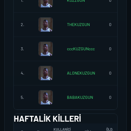
1.
KUZZGUN
0
2.
THEKUZGUN
0
3.
cccKUZGUNccc
0
4.
ALONEKUZGUN
0
5.
BABAKUZGUN
0
HAFTALIK KILLERI
KULLANICI
ÖLD.