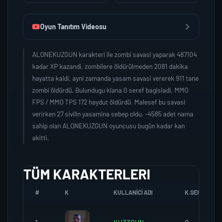
Oyun Tanıtım Videosu
ALONEKUZGUN karakteri ile zombi savasi yaparak 487104
kadar XP kazandi, zombilere öldürülmeden 2081 dakika
hayatta kaldi, ayni zamanda yasam savasi vererek 911 tane
zombi öldürdü. Bulundugu klana 0 seref bagisladi, MMO
FPS / MMO TPS 172 haydut öldürdü. Malesef bu savasi
verirken 27 sivilin yasamina sebep oldu. -4585 adet nama
sahip olan ALONEKUZGUN oyuncusu bugün kadar kan
akitti.
TÜM KARAKTERLERI
#
K
KULLANICI ADI
K.SEREFI