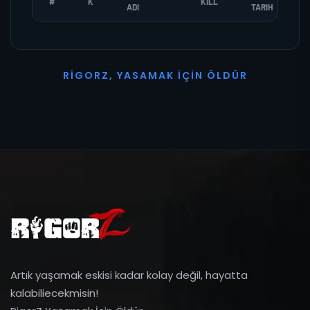
#
K
KILL
ADI
TARIH
R
I
G
O
R
Z
,
Y
A
S
A
M
A
K
İ
Ç
I
N
Ö
L
D
Ü
R
Artık yaşamak eskisi kadar kolay değil, hayatta
kalabiliecekmisin!