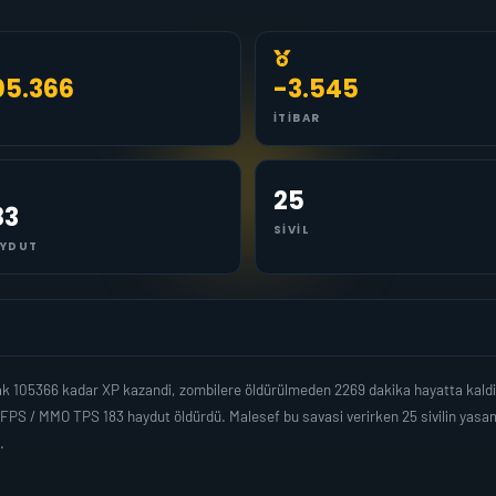
05.366
-3.545
İTIBAR
25
83
SIVIL
YDUT
k 105366 kadar XP kazandi, zombilere öldürülmeden 2269 dakika hayatta kaldi
 FPS / MMO TPS 183 haydut öldürdü. Malesef bu savasi verirken 25 sivilin yasa
.