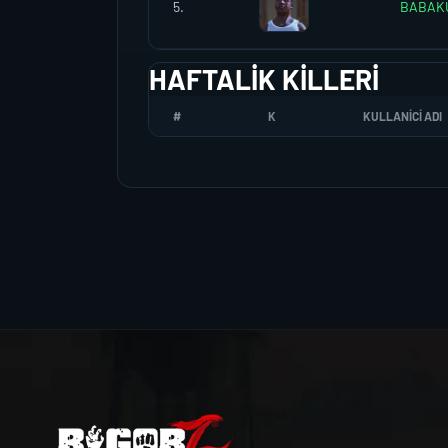
5.
BABAK
HAFTALIK KILLERI
#
K
KULLANICI ADI