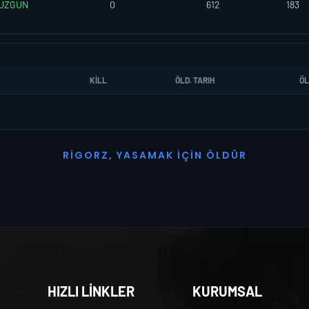
UZGUN
0
612
183
KILL
ÖLD. TARIH
ÖL
R
I
G
O
R
Z
,
Y
A
S
A
M
A
K
İ
Ç
I
N
Ö
L
D
Ü
R
HIZLI LİNKLER
KURUMSAL