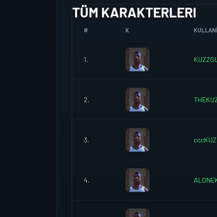
TÜM KARAKTERLERI
#
K
KULLANI
1.
KUZZG
2.
THEKU
3.
cccKUZ
4.
ALONE