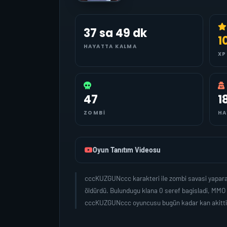
37 sa 49 dk
1
HAYATTA KALMA
XP
47
1
ZOMBI
HA
Oyun Tanıtım Videosu
cccKUZGUNccc karakteri ile zombi savasi yapara
öldürdü. Bulundugu klana 0 seref bagisladi, MMO
cccKUZGUNccc oyuncusu bugün kadar kan akitti