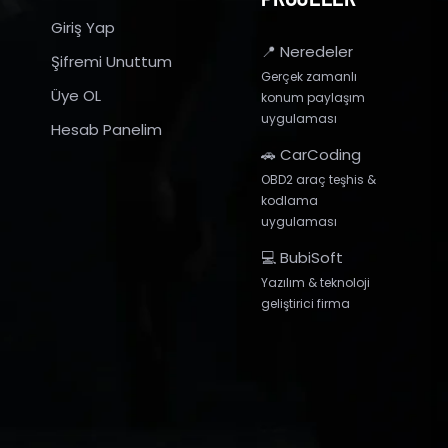
Giriş Yap
📍 Neredeler
Şifremi Unuttum
Gerçek zamanlı
Üye OL
konum paylaşım
uygulaması
Hesab Panelim
🚗 CarCoding
OBD2 araç teşhis &
kodlama
uygulaması
💻 BubiSoft
Yazılım & teknoloji
geliştirici firma