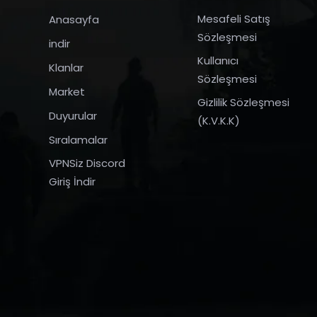
Mesafeli Satış
Anasayfa
Sözleşmesi
indir
Kullanıcı
Klanlar
Sözleşmesi
Market
Gizlilik Sözleşmesi
Duyurular
(K.V.K.K)
Sıralamalar
VPNSiz Discord
Giriş İndir