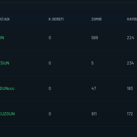
CI ADI
K.SEREFI
ZOMBI
HAYD
UN
0
569
224
ZGUN
0
5
234
GUNccc
0
47
183
KUZGUN
0
911
172