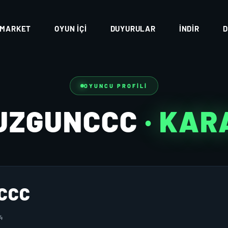
MARKET
OYUN İÇI
DUYURULAR
İNDIR
D
OYUNCU PROFILI
UZGUNCCC
· KA
CCC
4