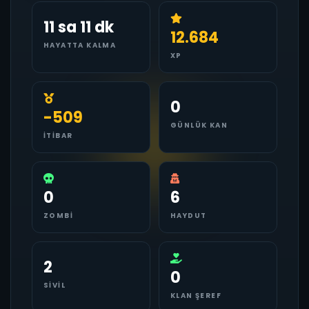
11 sa 11 dk
12.684
HAYATTA KALMA
XP
0
-509
GÜNLÜK KAN
İTIBAR
0
6
ZOMBI
HAYDUT
2
0
SIVIL
KLAN ŞEREF