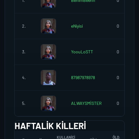
1.
BenimBeenn
0
2.
eNiyisi
0
3.
YoouLoSTT
0
4.
87987978978
0
5.
ALWAYSMİSTER
0
HAFTALIK KILLERI
KULLANICI
ÖLD.