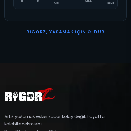
#
K
KILL
ADI
TARIH
R
I
G
O
R
Z
,
Y
A
S
A
M
A
K
İ
Ç
I
N
Ö
L
D
Ü
R
Artık yaşamak eskisi kadar kolay değil, hayatta
kalabiliecekmisin!