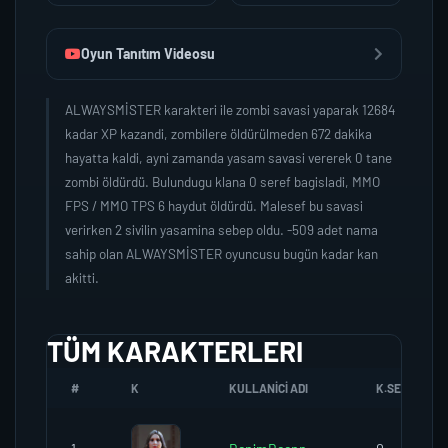
Oyun Tanıtım Videosu
ALWAYSMİSTER karakteri ile zombi savasi yaparak 12684
kadar XP kazandi, zombilere öldürülmeden 672 dakika
hayatta kaldi, ayni zamanda yasam savasi vererek 0 tane
zombi öldürdü. Bulundugu klana 0 seref bagisladi, MMO
FPS / MMO TPS 6 haydut öldürdü. Malesef bu savasi
verirken 2 sivilin yasamina sebep oldu. -509 adet nama
sahip olan ALWAYSMİSTER oyuncusu bugün kadar kan
akitti.
TÜM KARAKTERLERI
#
K
KULLANICI ADI
K.SEREFI