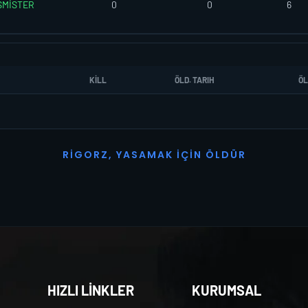
SMİSTER
0
0
6
KILL
ÖLD. TARIH
ÖL
R
I
G
O
R
Z
,
Y
A
S
A
M
A
K
İ
Ç
I
N
Ö
L
D
Ü
R
HIZLI LİNKLER
KURUMSAL