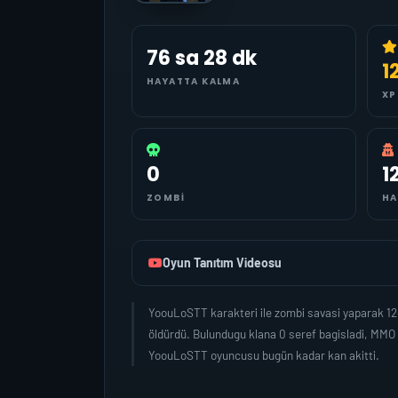
76 sa 28 dk
1
HAYATTA KALMA
XP
0
1
ZOMBI
HA
Oyun Tanıtım Videosu
YoouLoSTT karakteri ile zombi savasi yaparak 1
öldürdü. Bulundugu klana 0 seref bagisladi, MMO
YoouLoSTT oyuncusu bugün kadar kan akitti.