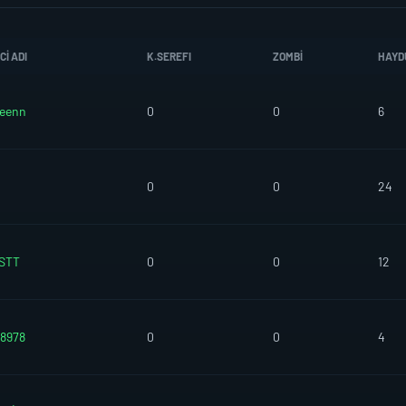
I ADI
K.SEREFI
ZOMBI
HAYD
eenn
0
0
6
0
0
24
STT
0
0
12
8978
0
0
4