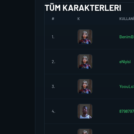
TÜM KARAKTERLERI
#
K
KULLANIC
1.
BenimB
2.
eNiyisi
3.
YoouLo
4.
8798797