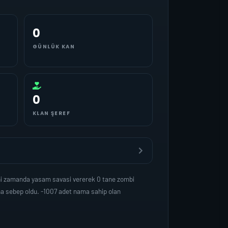
0
GÜNLÜK KAN
0
KLAN ŞEREF
yni zamanda yasam savasi vererek 0 tane zombi
na sebep oldu. -1007 adet nama sahip olan