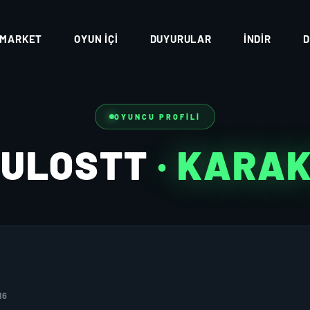
MARKET
OYUN İÇI
DUYURULAR
İNDIR
D
OYUNCU PROFILI
OULOSTT
· KARA
16