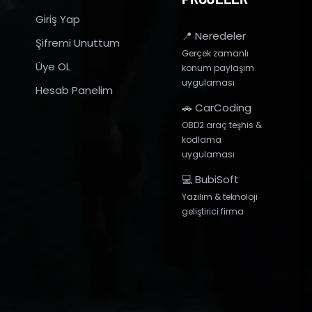
Giriş Yap
📍 Neredeler
Şifremi Unuttum
Gerçek zamanlı
Üye OL
konum paylaşım
uygulaması
Hesab Panelim
🚗 CarCoding
OBD2 araç teşhis &
kodlama
uygulaması
💻 BubiSoft
Yazılım & teknoloji
geliştirici firma