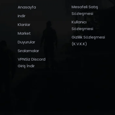
Mesafeli Satış
Anasayfa
Sözleşmesi
indir
Kullanıcı
Klanlar
Sözleşmesi
Market
Gizlilik Sözleşmesi
Duyurular
(K.V.K.K)
Sıralamalar
VPNSiz Discord
Giriş İndir