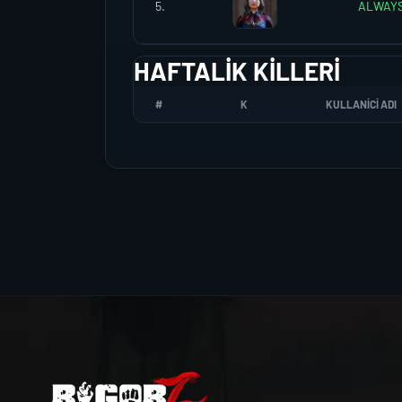
5.
ALWAY
HAFTALIK KILLERI
#
K
KULLANICI ADI