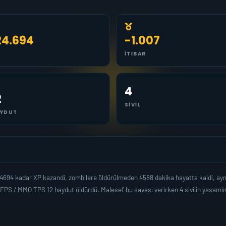
24.694
-1.007
İTIBAR
4
2
SIVIL
YDUT
24694 kadar XP kazandi, zombilere öldürülmeden 4588 dakika hayatta kaldi, a
 FPS / MMO TPS 12 haydut öldürdü. Malesef bu savasi verirken 4 sivilin yasami