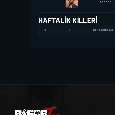
5.
ashhhh
HAFTALIK KILLERI
#
K
KULLANICI ADI