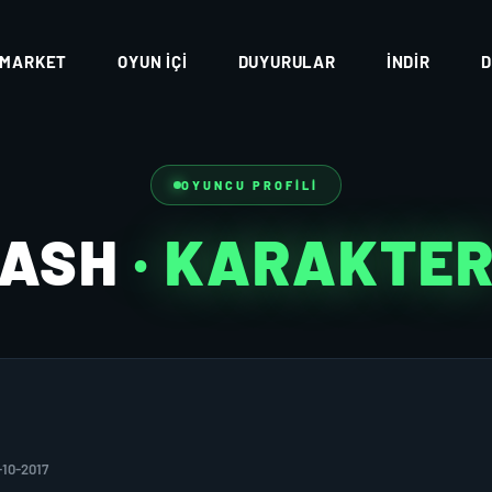
MARKET
OYUN İÇI
DUYURULAR
İNDIR
D
OYUNCU PROFILI
ASH
· KARAKTE
-10-2017