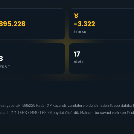
.895.228
-3.322
İTIBAR
17
8
SIVIL
YDUT
asi yaparak 1895228 kadar XP kazandi, zombilere öldürülmeden 10533 dakika 
isladi, MMO FPS / MMO TPS 88 haydut öldürdü. Malesef bu savasi verirken 17 s