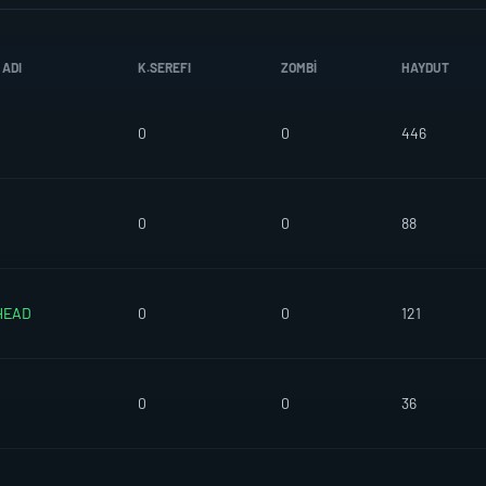
 ADI
K.SEREFI
ZOMBI
HAYDUT
0
0
446
0
0
88
HEAD
0
0
121
0
0
36