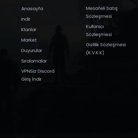
Mesafeli Satış
Anasayfa
Sözleşmesi
indir
Kullanıcı
Klanlar
Sözleşmesi
Market
Gizlilik Sözleşmesi
Duyurular
(K.V.K.K)
Sıralamalar
VPNSiz Discord
Giriş İndir