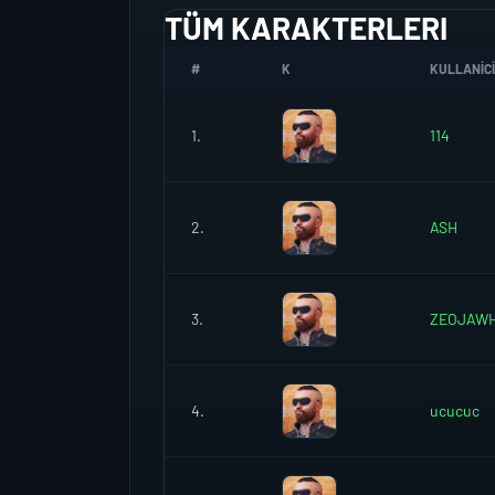
TÜM KARAKTERLERI
#
K
KULLANICI
1.
114
2.
ASH
3.
ZEOJAW
4.
ucucuc