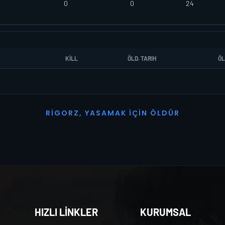
0
0
24
KILL
ÖLD. TARIH
ÖL
R
I
G
O
R
Z
,
Y
A
S
A
M
A
K
İ
Ç
I
N
Ö
L
D
Ü
R
HIZLI LİNKLER
KURUMSAL