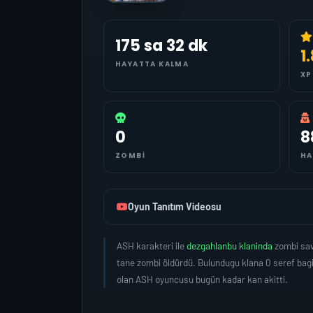
175 sa 32 dk
1
HAYATTA KALMA
XP
0
8
ZOMBI
HA
Oyun Tanıtım Videosu
ASH karakteri ile
dezgahlanbu klaninda
zombi sav
tane zombi öldürdü. Bulundugu klana 0 seref bag
olan ASH oyuncusu bugün kadar kan akitti.