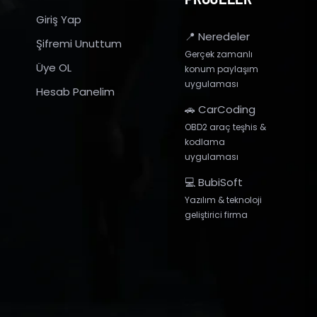
Giriş Yap
📍 Neredeler
Şifremi Unuttum
Gerçek zamanlı
Üye OL
konum paylaşım
uygulaması
Hesab Panelim
🚗 CarCoding
OBD2 araç teşhis &
kodlama
uygulaması
💻 BubiSoft
Yazılım & teknoloji
geliştirici firma