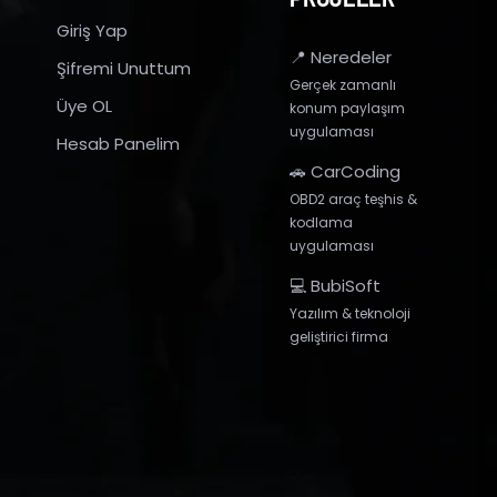
Giriş Yap
📍 Neredeler
Şifremi Unuttum
Gerçek zamanlı
Üye OL
konum paylaşım
uygulaması
Hesab Panelim
🚗 CarCoding
OBD2 araç teşhis &
kodlama
uygulaması
💻 BubiSoft
Yazılım & teknoloji
geliştirici firma