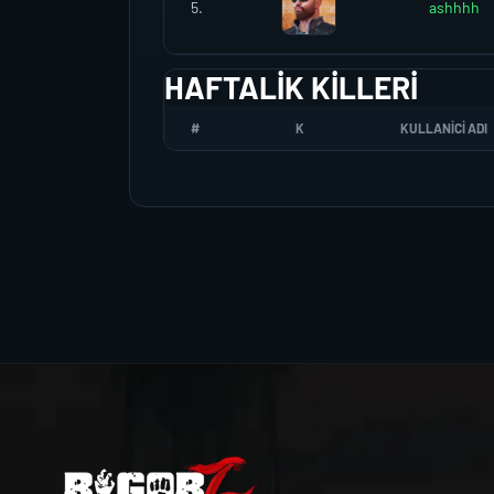
5.
ashhhh
HAFTALIK KILLERI
#
K
KULLANICI ADI