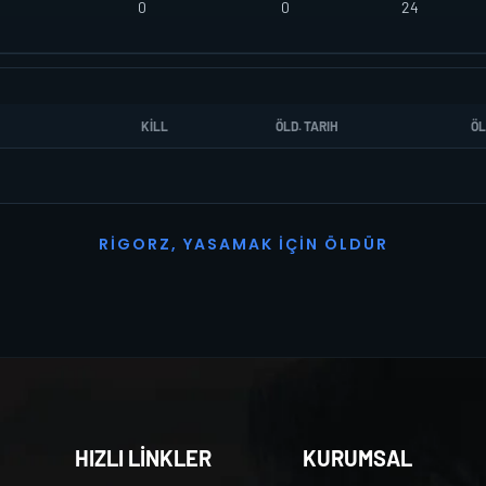
0
0
24
KILL
ÖLD. TARIH
ÖL
R
I
G
O
R
Z
,
Y
A
S
A
M
A
K
İ
Ç
I
N
Ö
L
D
Ü
R
HIZLI LİNKLER
KURUMSAL