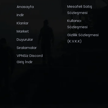
Mesafeli Satış
Anasayfa
Sözleşmesi
indir
Kullanıcı
Klanlar
Sözleşmesi
Market
Gizlilik Sözleşmesi
Duyurular
(K.V.K.K)
Sıralamalar
VPNSiz Discord
Giriş İndir