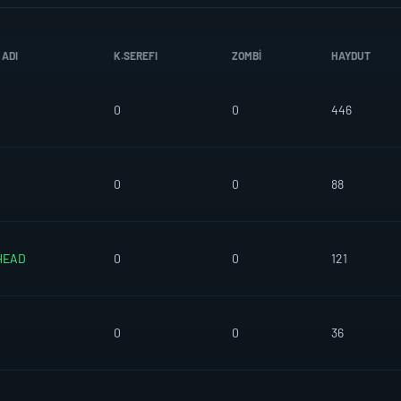
 ADI
K.SEREFI
ZOMBI
HAYDUT
0
0
446
0
0
88
HEAD
0
0
121
0
0
36