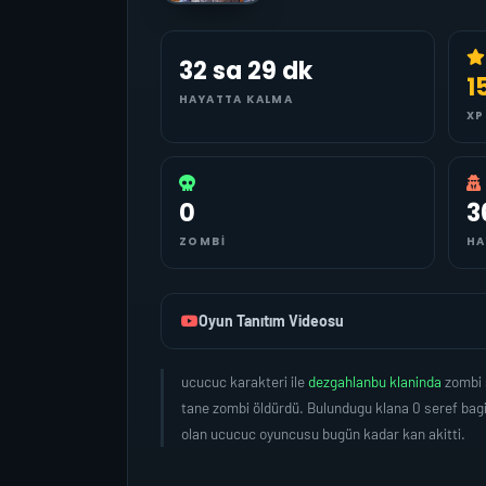
32 sa 29 dk
1
HAYATTA KALMA
XP
0
3
ZOMBI
HA
Oyun Tanıtım Videosu
ucucuc karakteri ile
dezgahlanbu klaninda
zombi 
tane zombi öldürdü. Bulundugu klana 0 seref bag
olan ucucuc oyuncusu bugün kadar kan akitti.