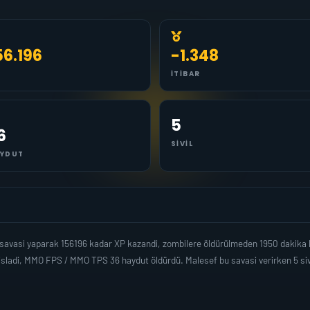
56.196
-1.348
İTIBAR
5
6
SIVIL
YDUT
savasi yaparak 156196 kadar XP kazandi, zombilere öldürülmeden 1950 dakika 
isladi, MMO FPS / MMO TPS 36 haydut öldürdü. Malesef bu savasi verirken 5 si