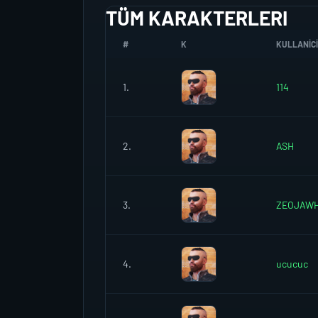
TÜM KARAKTERLERI
#
K
KULLANICI
1.
114
2.
ASH
3.
ZEOJAW
4.
ucucuc