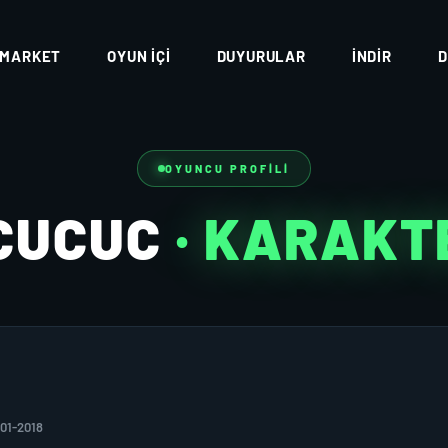
MARKET
OYUN İÇI
DUYURULAR
İNDIR
D
OYUNCU PROFILI
CUCUC
· KARAKT
-01-2018