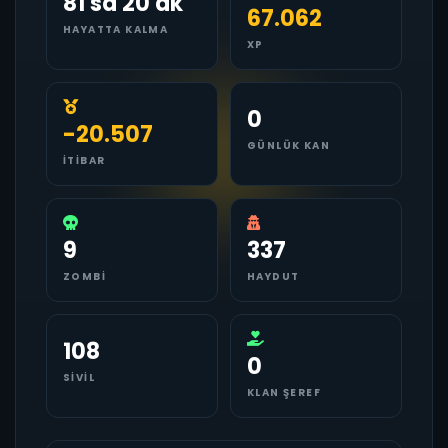
81 sa 20 dk
67.062
HAYATTA KALMA
XP
0
-20.507
GÜNLÜK KAN
İTIBAR
9
337
ZOMBI
HAYDUT
108
0
SIVIL
KLAN ŞEREF