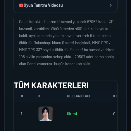
Oyun Tanıtım Videosu
Ganei karakteri ile zombi savasi yaparak 67062 kadar XP
kazandi, zombilere öldürülmeden 4881 dakika hayatta
kaldi, ayni zamanda yasam savasi vererek 9 tane zombi
öldürdü. Bulundugu klana 0 seref bagisladi, MMO FPS /
MMO TPS 337 haydut öldürdü. Malesef bu savasi verirken
108 sivilin yasamina sebep oldu. -20507 adet nama sahip
olan Ganei oyuncusu bugün kadar kan akitti.
TÜM KARAKTERLERI
#
K
KULLANICI ADI
K.SEREFI
1.
iIIumi
0