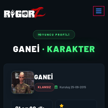
OYUNCU PROFILI
GANEI
· KARAKTER
GANEI
Kuruluş 25-09-2015
KLANSIZ