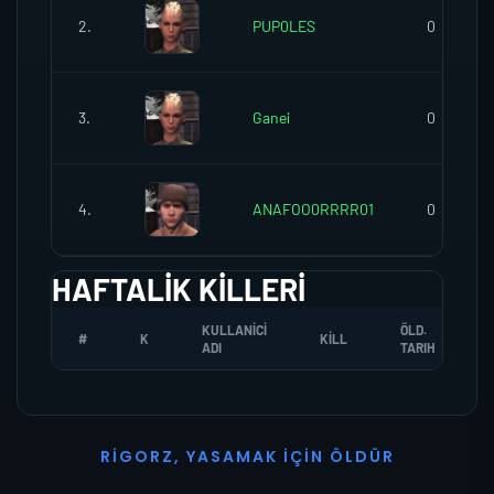
2.
PUP0LES
0
3.
Ganei
0
4.
ANAFOO0RRRR01
0
HAFTALIK KILLERI
KULLANICI
ÖLD.
#
K
KILL
ADI
TARIH
R
I
G
O
R
Z
,
Y
A
S
A
M
A
K
İ
Ç
I
N
Ö
L
D
Ü
R