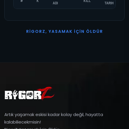
#
K
KILL
ADI
TARIH
R
I
G
O
R
Z
,
Y
A
S
A
M
A
K
İ
Ç
I
N
Ö
L
D
Ü
R
Artık yaşamak eskisi kadar kolay değil, hayatta
kalabiliecekmisin!