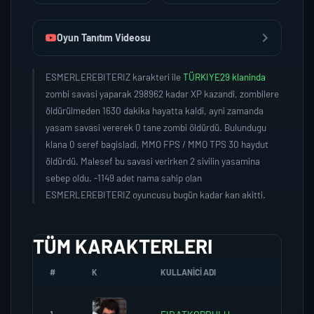
Oyun Tanıtım Videosu
ESMERLEREBITERIZ karakteri ile
TÜRKIYE29 klaninda
zombi savasi yaparak 298962 kadar XP kazandi, zombilere
öldürülmeden 1630 dakika hayatta kaldi, ayni zamanda
yasam savasi vererek 0 tane zombi öldürdü. Bulundugu
klana 0 seref bagisladi, MMO FPS / MMO TPS 30 haydut
öldürdü. Malesef bu savasi verirken 2 sivilin yasamina
sebep oldu. -1149 adet nama sahip olan
ESMERLEREBITERIZ oyuncusu bugün kadar kan akitti.
TÜM KARAKTERLERI
#
K
KULLANICI ADI
K.SEREF