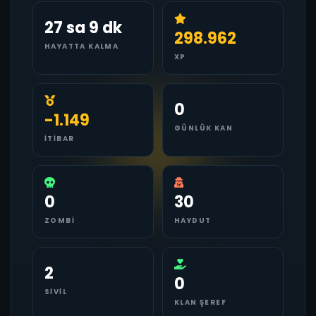
27 sa 9 dk
298.962
HAYATTA KALMA
XP
0
-1.149
GÜNLÜK KAN
İTIBAR
0
30
ZOMBI
HAYDUT
2
0
SIVIL
KLAN ŞEREF