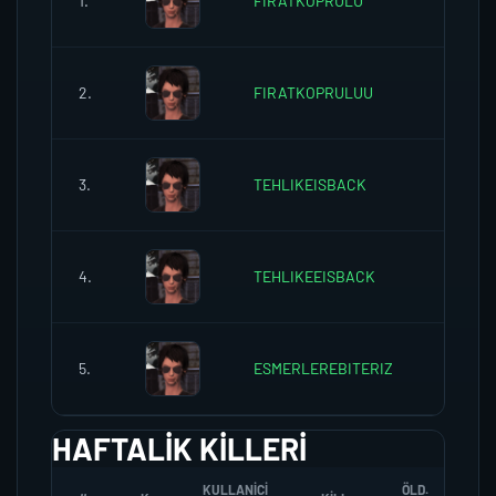
1.
FIRATKOPRULU
0
2.
FIRATKOPRULUU
0
3.
TEHLIKEISBACK
0
4.
TEHLIKEEISBACK
0
5.
ESMERLEREBITERIZ
0
HAFTALIK KILLERI
KULLANICI
ÖLD.