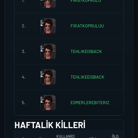
1.
FIRATKOPRULU
0
2.
FIRATKOPRULUU
0
3.
TEHLIKEISBACK
0
4.
TEHLIKEEISBACK
0
5.
ESMERLEREBITERIZ
0
HAFTALIK KILLERI
KULLANICI
ÖLD.