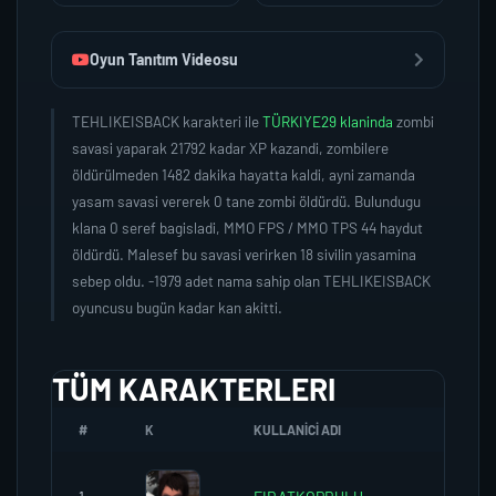
Oyun Tanıtım Videosu
TEHLIKEISBACK karakteri ile
TÜRKIYE29 klaninda
zombi
savasi yaparak 21792 kadar XP kazandi, zombilere
öldürülmeden 1482 dakika hayatta kaldi, ayni zamanda
yasam savasi vererek 0 tane zombi öldürdü. Bulundugu
klana 0 seref bagisladi, MMO FPS / MMO TPS 44 haydut
öldürdü. Malesef bu savasi verirken 18 sivilin yasamina
sebep oldu. -1979 adet nama sahip olan TEHLIKEISBACK
oyuncusu bugün kadar kan akitti.
TÜM KARAKTERLERI
#
K
KULLANICI ADI
K.SEREF