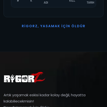
#
K
KILL
ADI
TARIH
R
I
G
O
R
Z
,
Y
A
S
A
M
A
K
İ
Ç
I
N
Ö
L
D
Ü
R
Artık yaşamak eskisi kadar kolay değil, hayatta
kalabiliecekmisin!