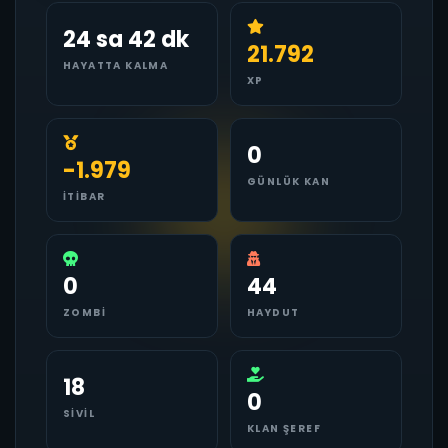
24 sa 42 dk
21.792
HAYATTA KALMA
XP
0
-1.979
GÜNLÜK KAN
İTIBAR
0
44
ZOMBI
HAYDUT
18
0
SIVIL
KLAN ŞEREF