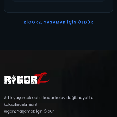
R
I
G
O
R
Z
,
Y
A
S
A
M
A
K
İ
Ç
I
N
Ö
L
D
Ü
R
Artık yaşamak eskisi kadar kolay değil, hayatta
kalabiliecekmisin!
RigorZ Yaşamak İçin Öldür