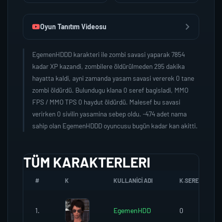
Oyun Tanıtım Videosu
EgemenHDDD karakteri ile zombi savasi yaparak 7854
kadar XP kazandi, zombilere öldürülmeden 295 dakika
hayatta kaldi, ayni zamanda yasam savasi vererek 0 tane
zombi öldürdü. Bulundugu klana 0 seref bagisladi, MMO
FPS / MMO TPS 0 haydut öldürdü. Malesef bu savasi
verirken 0 sivilin yasamina sebep oldu. -474 adet nama
sahip olan EgemenHDDD oyuncusu bugün kadar kan akitti.
TÜM KARAKTERLERI
#
K
KULLANICI ADI
K.SEREFI
1.
EgemenHDD
0