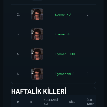
2.
EgemenHD
0
3.
EgemennHD
0
4.
EgemenHDDD
0
5.
EgemennnHD
0
HAFTALIK KILLERI
KULLANICI
ÖLD.
#
K
KILL
ADI
TARIH