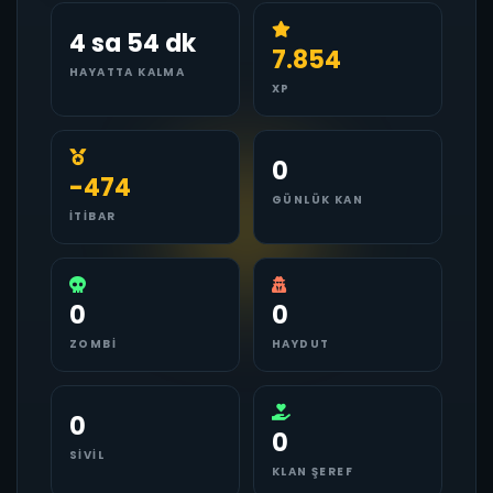
4 sa 54 dk
7.854
HAYATTA KALMA
XP
0
-474
GÜNLÜK KAN
İTIBAR
0
0
ZOMBI
HAYDUT
0
0
SIVIL
KLAN ŞEREF