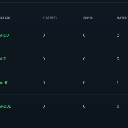
CI ADI
K.SEREFI
ZOMBI
HAYDU
nHDD
0
0
2
nHD
0
0
3
nnHD
0
0
1
nHDDD
0
0
0