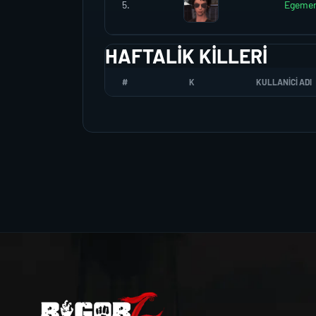
5.
Egeme
HAFTALIK KILLERI
#
K
KULLANICI ADI