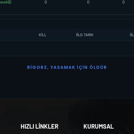
nnnHD
0
0
0
KILL
ÖLD. TARIH
ÖL
R
I
G
O
R
Z
,
Y
A
S
A
M
A
K
İ
Ç
I
N
Ö
L
D
Ü
R
HIZLI LİNKLER
KURUMSAL