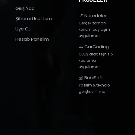
Giriş Yap
📍 Neredeler
Şifremi Unuttum
Gerçek zamanlı
Üye OL
konum paylaşım
uygulaması
Hesab Panelim
🚗 CarCoding
OBD2 araç teşhis &
kodlama
uygulaması
💻 BubiSoft
Yazılım & teknoloji
geliştirici firma