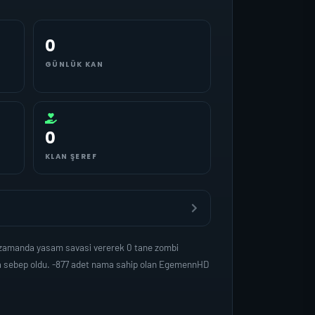
0
GÜNLÜK KAN
0
KLAN ŞEREF
i zamanda yasam savasi vererek 0 tane zombi
ina sebep oldu. -877 adet nama sahip olan EgemennHD