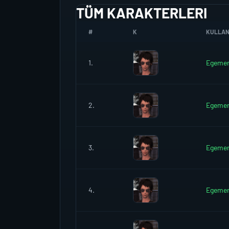
TÜM KARAKTERLERI
#
K
KULLANI
1.
Egeme
2.
Egeme
3.
Egeme
4.
Egeme