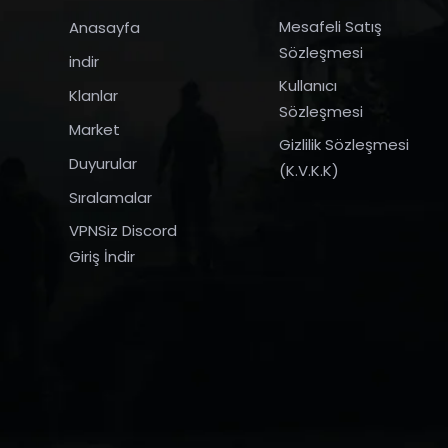
Mesafeli Satış
Anasayfa
Sözleşmesi
indir
Kullanıcı
Klanlar
Sözleşmesi
Market
Gizlilik Sözleşmesi
Duyurular
(K.V.K.K)
Sıralamalar
VPNSiz Discord
Giriş İndir