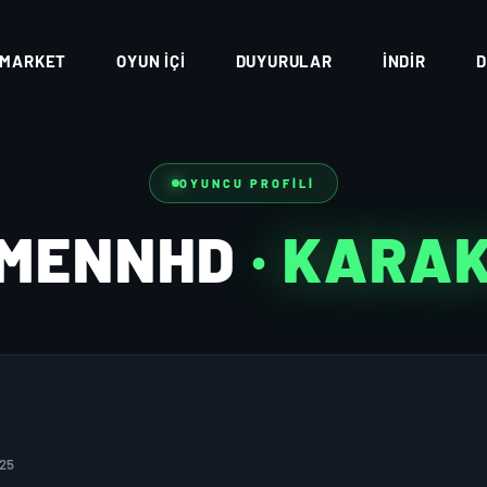
MARKET
OYUN İÇI
DUYURULAR
İNDIR
D
OYUNCU PROFILI
EMENNHD
· KARA
025