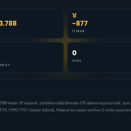
3.788
-877
İTIBAR
0
SIVIL
YDUT
3788 kadar XP kazandi, zombilere öldürülmeden 575 dakika hayatta kaldi, ayn
 FPS / MMO TPS 1 haydut öldürdü. Malesef bu savasi verirken 0 sivilin yasam