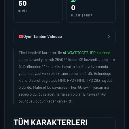
50
0
SIVIL
KLAN ŞEREF
Oyun Tanıtım Videosu
EliteHealth49 karakteri ile
ALWAYSTOGETHER klaninda
zombi savasi yaparak 264024 kadar XP kazandi, zombilere
öldürülmeden 1493 dakika hayatta kaldi, ayni zamanda
yasam savasi vererek 69 tane zombi öldürdü. Bulundugu
klana 0 seref bagisladi, MMO FPS / MMO TPS 293 haydut
öldürdü. Malesef bu savasi verirken 50 sivilin yasamina
sebep oldu. 3872 adet nama sahip olan EliteHealth49
oyuncusu bugün kadar kan akitti.
TÜM KARAKTERLERI