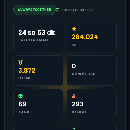
Kuruluş 16-08-2024
ALWAYSTOGETHER
24 sa 53 dk
264.024
HAYATTA KALMA
XP
0
3.872
GÜNLÜK KAN
İTIBAR
69
293
ZOMBI
HAYDUT