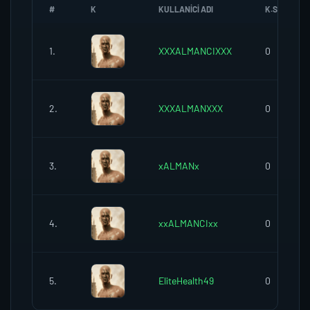
#
K
KULLANICI ADI
K.SEREFI
1.
XXXALMANCIXXX
0
2.
XXXALMANXXX
0
3.
xALMANx
0
4.
xxALMANCIxx
0
5.
EliteHealth49
0