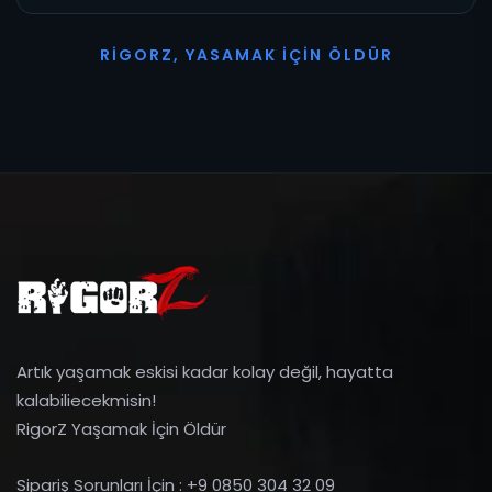
R
I
G
O
R
Z
,
Y
A
S
A
M
A
K
İ
Ç
I
N
Ö
L
D
Ü
R
Artık yaşamak eskisi kadar kolay değil, hayatta
kalabiliecekmisin!
RigorZ Yaşamak İçin Öldür
Sipariş Sorunları İçin : +9 0850 304 32 09