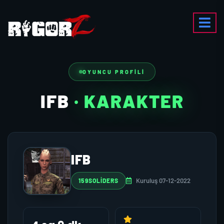
OYUNCU PROFILI
IFB
· KARAKTER
IFB
Kuruluş 07-12-2022
159SOLIDERS