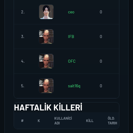
2.
ceo
0
0
3.
IFB
0
0
4.
OFC
0
0
5.
sait16q
0
0
HAFTALIK KILLERI
KULLANICI
ÖLD.
#
K
KILL
ADI
TARIH