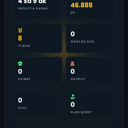
4 sa 9 dk
46.888
HAYATTA KALMA
XP
0
8
GÜNLÜK KAN
İTIBAR
0
0
ZOMBI
HAYDUT
0
0
SIVIL
KLAN ŞEREF