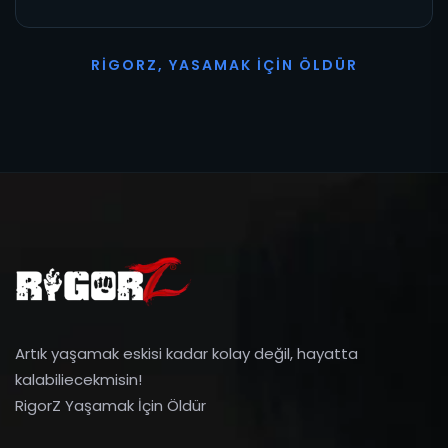
R
I
G
O
R
Z
,
Y
A
S
A
M
A
K
İ
Ç
I
N
Ö
L
D
Ü
R
Artık yaşamak eskisi kadar kolay değil, hayatta
kalabiliecekmisin!
RigorZ Yaşamak İçin Öldür