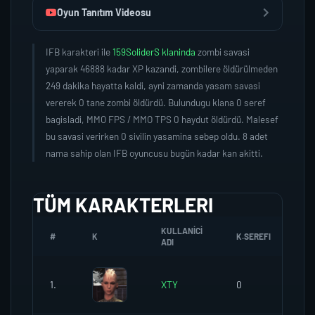
Oyun Tanıtım Videosu
IFB karakteri ile
159SoliderS klaninda
zombi savasi
yaparak 46888 kadar XP kazandi, zombilere öldürülmeden
249 dakika hayatta kaldi, ayni zamanda yasam savasi
vererek 0 tane zombi öldürdü. Bulundugu klana 0 seref
bagisladi, MMO FPS / MMO TPS 0 haydut öldürdü. Malesef
bu savasi verirken 0 sivilin yasamina sebep oldu. 8 adet
nama sahip olan IFB oyuncusu bugün kadar kan akitti.
TÜM KARAKTERLERI
KULLANICI
#
K
K.SEREFI
ZO
ADI
1.
XTY
0
0