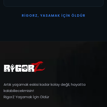
R
I
G
O
R
Z
,
Y
A
S
A
M
A
K
İ
Ç
I
N
Ö
L
D
Ü
R
Artık yaşamak eskisi kadar kolay değil, hayatta
kalabiliecekmisin!
RigorZ Yaşamak İçin Öldür