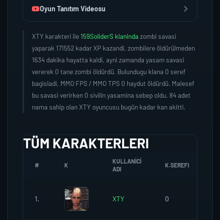
Oyun Tanıtım Videosu
XTY karakteri ile
159SoliderS klaninda
zombi savasi
yaparak 171552 kadar XP kazandi, zombilere öldürülmeden
1634 dakika hayatta kaldi, ayni zamanda yasam savasi
vererek 0 tane zombi öldürdü. Bulundugu klana 0 seref
bagisladi, MMO FPS / MMO TPS 0 haydut öldürdü. Malesef
bu savasi verirken 0 sivilin yasamina sebep oldu. 84 adet
nama sahip olan XTY oyuncusu bugün kadar kan akitti.
TÜM KARAKTERLERI
KULLANICI
#
K
K.SEREFI
ZO
ADI
1.
XTY
0
0