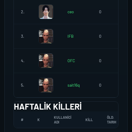
2.
ceo
0
0
3.
IFB
0
0
4.
OFC
0
0
5.
sait16q
0
0
HAFTALIK KILLERI
KULLANICI
ÖLD.
#
K
KILL
ADI
TARIH