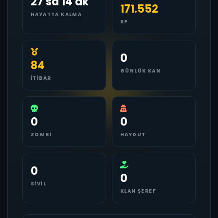
27 sa 14 dk
171.552
HAYATTA KALMA
XP
0
84
GÜNLÜK KAN
İTIBAR
0
0
ZOMBI
HAYDUT
0
0
SIVIL
KLAN ŞEREF