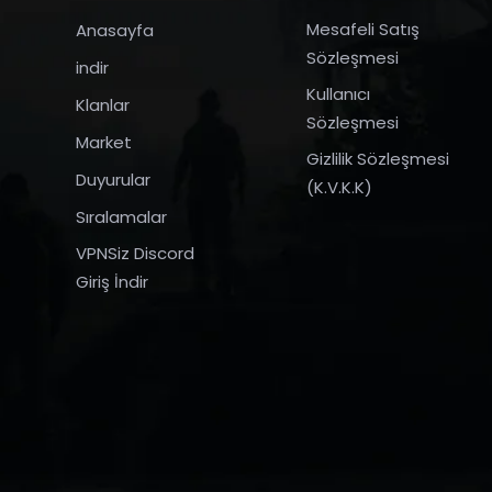
Mesafeli Satış
Anasayfa
Sözleşmesi
indir
Kullanıcı
Klanlar
Sözleşmesi
Market
Gizlilik Sözleşmesi
Duyurular
(K.V.K.K)
Sıralamalar
VPNSiz Discord
Giriş İndir