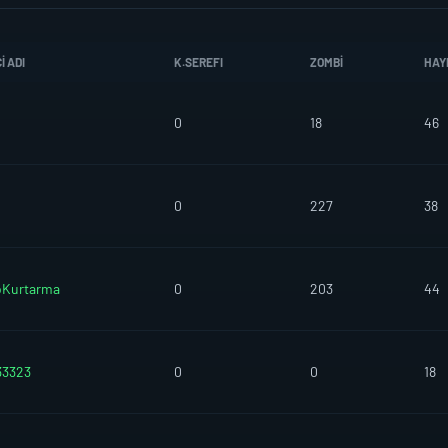
I ADI
K.SEREFI
ZOMBI
HAY
0
18
46
0
227
38
oKurtarma
0
203
44
33323
0
0
18