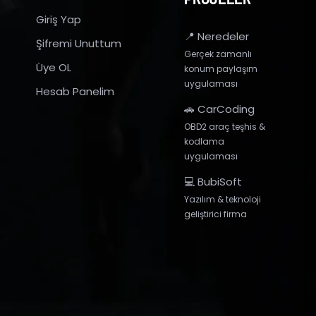
Giriş Yap
📍 Neredeler
Şifremi Unuttum
Gerçek zamanlı
Üye OL
konum paylaşım
uygulaması
Hesab Panelim
🚗 CarCoding
OBD2 araç teşhis &
kodlama
uygulaması
💻 BubiSoft
Yazılım & teknoloji
geliştirici firma