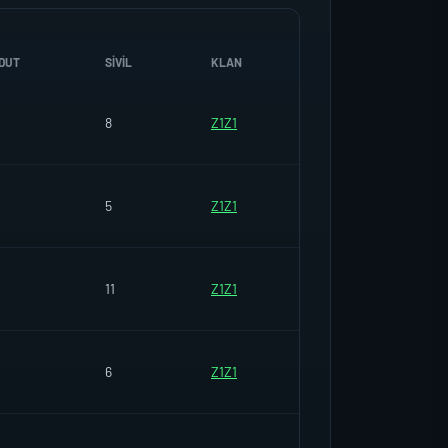
DUT
SIVIL
KLAN
8
Z1Z1
5
Z1Z1
11
Z1Z1
6
Z1Z1