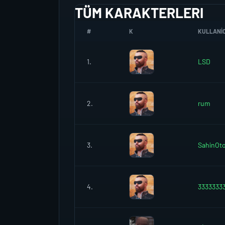
TÜM KARAKTERLERI
#
K
KULLANIC
1.
LSD
2.
rum
3.
SahinOt
4.
3333333