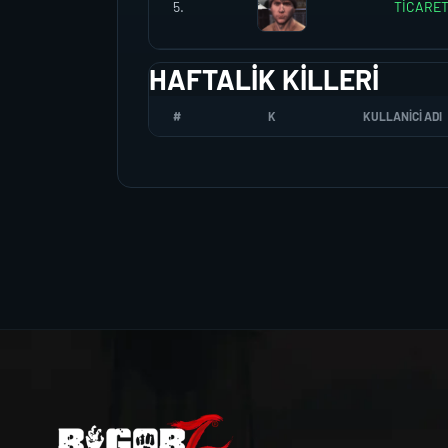
5.
TİCARE
HAFTALIK KILLERI
#
K
KULLANICI ADI