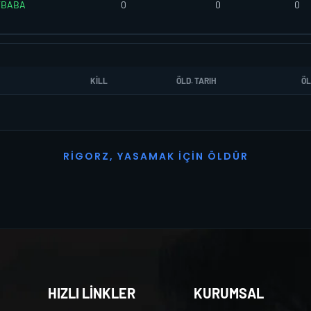
TBABA
0
0
0
KILL
ÖLD. TARIH
ÖL
R
I
G
O
R
Z
,
Y
A
S
A
M
A
K
İ
Ç
I
N
Ö
L
D
Ü
R
HIZLI LİNKLER
KURUMSAL