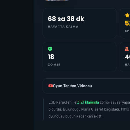
68 sa 38 dk
5
HAYATTA KALMA
XP
18
4
ZOMBI
HA
Oyun Tanıtım Videosu
LSD karakteri ile
Z1Z1 klaninda
zombi savasi yapa
öldürdü. Bulundugu klana 0 seref bagisladi, MMO
oyuncusu bugün kadar kan akitti.