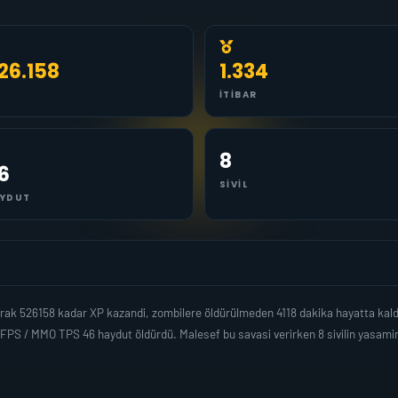
26.158
1.334
İTIBAR
8
6
SIVIL
YDUT
rak 526158 kadar XP kazandi, zombilere öldürülmeden 4118 dakika hayatta kal
 FPS / MMO TPS 46 haydut öldürdü. Malesef bu savasi verirken 8 sivilin yasam