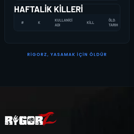
HAFTALIK KILLERI
KULLANICI
ÖLD.
#
K
KILL
ADI
TARIH
R
I
G
O
R
Z
,
Y
A
S
A
M
A
K
İ
Ç
I
N
Ö
L
D
Ü
R