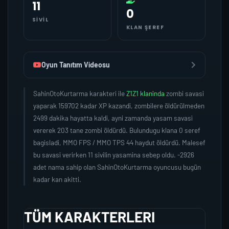
11
0
SIVIL
KLAN ŞEREF
Oyun Tanıtım Videosu
SahinOtoKurtarma karakteri ile
Z1Z1 klaninda
zombi savasi
yaparak 159702 kadar XP kazandi, zombilere öldürülmeden
2499 dakika hayatta kaldi, ayni zamanda yasam savasi
vererek 203 tane zombi öldürdü. Bulundugu klana 0 seref
bagisladi, MMO FPS / MMO TPS 44 haydut öldürdü. Malesef
bu savasi verirken 11 sivilin yasamina sebep oldu. -2926
adet nama sahip olan SahinOtoKurtarma oyuncusu bugün
kadar kan akitti.
TÜM KARAKTERLERI