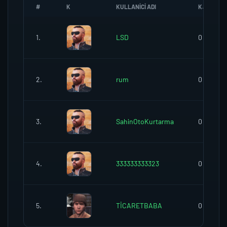
#
K
KULLANICI ADI
K.SEREFI
1.
LSD
0
2.
rum
0
3.
SahinOtoKurtarma
0
4.
333333333323
0
5.
TİCARETBABA
0