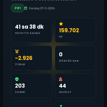
Kuruluş 27-11-2024
Z1Z1
41 sa 38 dk
159.702
HAYATTA KALMA
XP
0
-2.926
GÜNLÜK KAN
İTIBAR
203
44
ZOMBI
HAYDUT