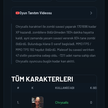
Oyun Tanıtım Videosu
Chrysalis karakteri ile zombi savasi yaparak 1701696 kadar
XP kazandi, zombilere öldürülmeden 1934 dakika hayatta
kaldi, ayni zamanda yasam savasi vererek 834 tane zombi
öldürdü. Bulundugu klana 0 seref bagisladi, MMO FPS /
MMO TPS 192 haydut öldürdü. Malesef bu savasi verirken
47 sivilin yasamina sebep oldu. -7211 adet nama sahip olan
Chrysalis oyuncusu bugün kadar kan akitti.
TÜM KARAKTERLERI
#
K
KULLANICI ADI
K.SEREFI
1.
Chrysalis
0