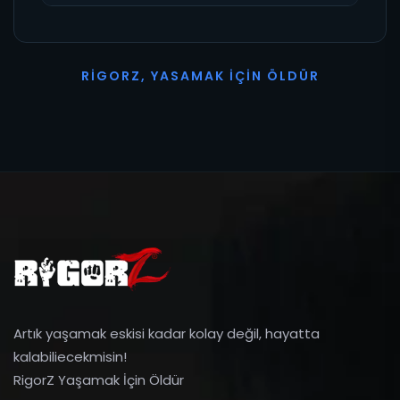
R
I
G
O
R
Z
,
Y
A
S
A
M
A
K
İ
Ç
I
N
Ö
L
D
Ü
R
Artık yaşamak eskisi kadar kolay değil, hayatta
kalabiliecekmisin!
RigorZ Yaşamak İçin Öldür