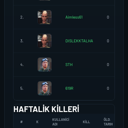
2.
Aimless61
0
3.
DISLEKKTALHA
0
4.
STH
0
5.
619R
0
HAFTALIK KILLERI
KULLANICI
ÖLD.
#
K
KILL
ADI
TARIH