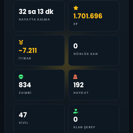
32 sa 13 dk
1.701.696
HAYATTA KALMA
XP
0
-7.211
GÜNLÜK KAN
İTIBAR
834
192
ZOMBI
HAYDUT
47
0
SIVIL
KLAN ŞEREF