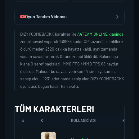
Oyun Tanıtım Videosu
DIZYYCOMEBACKK karakteri ile
A4TEAM ONLINE klaninda
zombi savasi yaparak 138956 kadar XP kazandi, zombilere
öldürülmeden 2320 dakika hayatta kaldi, ayni zamanda
yasam savasi vererek 0 tane zombi öldürdü. Bulundugu
klana 0 seref bagisladi, MMO FPS / MMO TPS 68 haydut
öldürdü. Malesef bu savasi verirken 14 sivilin yasamina
sebep oldu. -1231 adet nama sahip olan DIZYYCOMEBACKK
oyuncusu bugün kadar kan akitti.
TÜM KARAKTERLERI
#
K
KULLANICI ADI
K.SEREFI