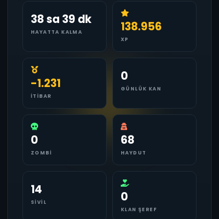
38 sa 39 dk
138.956
HAYATTA KALMA
XP
0
-1.231
GÜNLÜK KAN
İTIBAR
0
68
ZOMBI
HAYDUT
14
0
SIVIL
KLAN ŞEREF