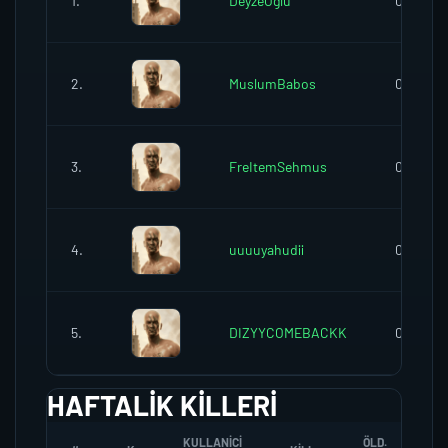
1.
DeyzeOglu
0
2.
MuslumBabos
0
3.
FreItemSehmus
0
4.
uuuuyahudii
0
5.
DIZYYCOMEBACKK
0
HAFTALIK KILLERI
KULLANICI
ÖLD.