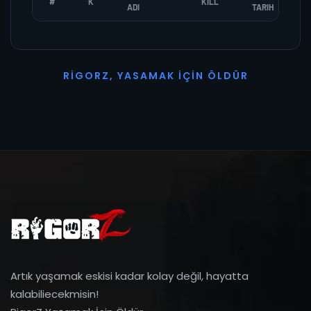
#
K
KILL
ADI
TARIH
R
I
G
O
R
Z
,
Y
A
S
A
M
A
K
İ
Ç
I
N
Ö
L
D
Ü
R
Artık yaşamak eskisi kadar kolay değil, hayatta
kalabiliecekmisin!