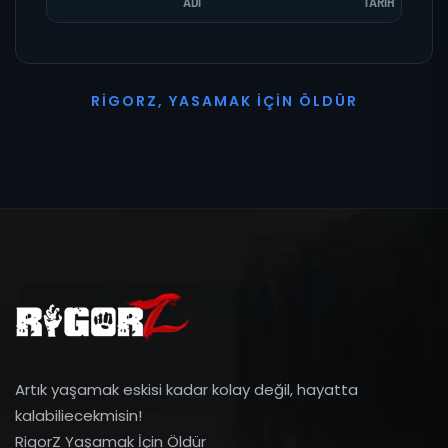
ADI
TARIH
R
I
G
O
R
Z
,
Y
A
S
A
M
A
K
İ
Ç
I
N
Ö
L
D
Ü
R
Artık yaşamak eskisi kadar kolay değil, hayatta
kalabiliecekmisin!
RigorZ Yaşamak İçin Öldür