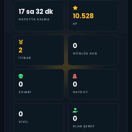
17 sa 32 dk
10.528
HAYATTA KALMA
XP
0
2
GÜNLÜK KAN
İTIBAR
0
0
ZOMBI
HAYDUT
0
0
SIVIL
KLAN ŞEREF