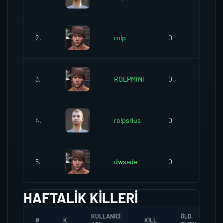
2.
rolp
0
0
3.
ROLPMINI
0
0
4.
rolpsrius
0
0
5.
dwsade
0
0
HAFTALIK KILLERI
KULLANICI
ÖLD.
#
K
KILL