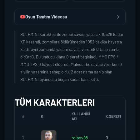
Oyun Tanıtım Videosu
ROLPMINI karakteri ile zombi savasi yaparak 10528 kadar
XP kazandi, zombilere öldürülmeden 1052 dakika hayatta
kaldi, ayni zamanda yasam savasi vererek 0 tane zombi
öldürdü. Bulundugu klana 0 seref bagisladi, MMO FPS /
MMO TPS 0 haydut öldürdü. Malesef bu savasi verirken 0
sivilin yasamina sebep oldu. 2 adet nama sahip olan
ROLPMINI oyuncusu bugün kadar kan akitti.
TÜM KARAKTERLERI
KULLANICI
#
K
K.SEREFI
Z
ADI
1.
rolpsv98
0
0