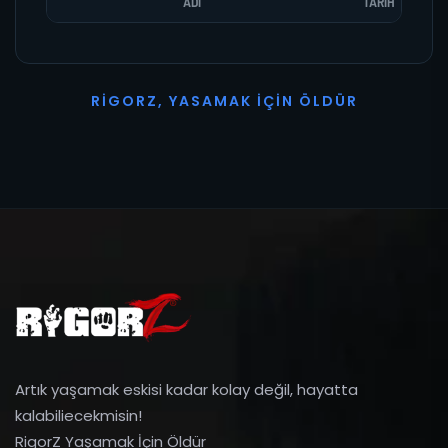
ADI
TARIH
R
I
G
O
R
Z
,
Y
A
S
A
M
A
K
İ
Ç
I
N
Ö
L
D
Ü
R
Artık yaşamak eskisi kadar kolay değil, hayatta
kalabiliecekmisin!
RigorZ Yaşamak İçin Öldür