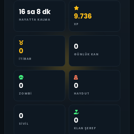
16 sa 8 dk
9.736
HAYATTA KALMA
XP
0
0
GÜNLÜK KAN
İTIBAR
0
0
ZOMBI
HAYDUT
0
0
SIVIL
KLAN ŞEREF