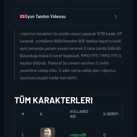
Oyun Tanıtım Videosu
rolpsrius karakteri ile zombi savasi yaparak 9736 kadar XP
kazandi, zombilere öldürülmeden 968 dakika hayatta kaldi,
ayni zamanda yasam savasi vererek 0 tane zombi öldürdü.
Bulundugu klana 0 seref bagisladi, MMO FPS / MMO TPS 0
haydut öldürdü. Malesef bu savasi verirken 0 sivilin
yasamina sebep oldu. 0 adet nama sahip olan rolpsrius
oyuncusu bugün kadar kan akitti.
TÜM KARAKTERLERI
KULLANICI
#
K
K.SEREFI
Z
ADI
1.
rolpsv98
0
0