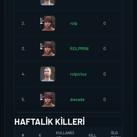
2.
rolp
0
0
3.
ROLPMINI
0
0
4.
rolpsrius
0
0
5.
dwsade
0
0
HAFTALIK KILLERI
KULLANICI
ÖLD.
#
K
KILL