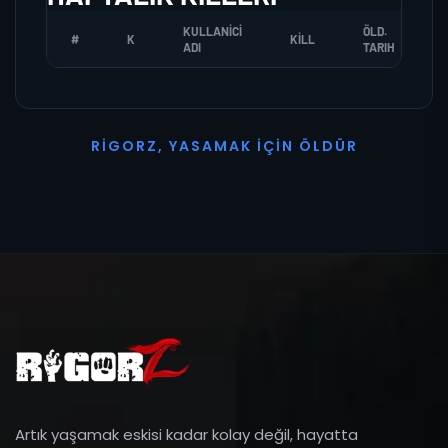
KULLANICI
ÖLD.
#
K
KILL
ADI
TARIH
R
I
G
O
R
Z
,
Y
A
S
A
M
A
K
İ
Ç
I
N
Ö
L
D
Ü
R
Artık yaşamak eskisi kadar kolay değil, hayatta