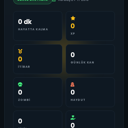
0 dk
0
HAYATTA KALMA
XP
0
0
GÜNLÜK KAN
İTIBAR
0
0
ZOMBI
HAYDUT
0
0