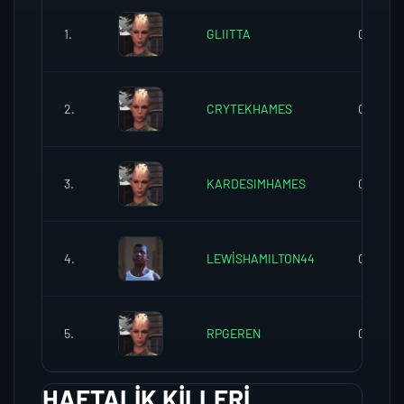
1.
GLIITTA
0
2.
CRYTEKHAMES
0
3.
KARDESIMHAMES
0
4.
LEWİSHAMILTON44
0
5.
RPGEREN
0
HAFTALIK KILLERI