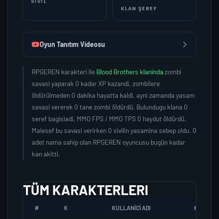
SIVIL
KLAN ŞEREF
Oyun Tanıtım Videosu
RPGEREN karakteri ile
Blood Brothers klaninda
zombi
savasi yaparak 0 kadar XP kazandi, zombilere
öldürülmeden 0 dakika hayatta kaldi, ayni zamanda yasam
savasi vererek 0 tane zombi öldürdü. Bulundugu klana 0
seref bagisladi, MMO FPS / MMO TPS 0 haydut öldürdü.
Malesef bu savasi verirken 0 sivilin yasamina sebep oldu. 0
adet nama sahip olan RPGEREN oyuncusu bugün kadar
kan akitti.
TÜM KARAKTERLERI
#
K
KULLANICI ADI
K.SEREFI