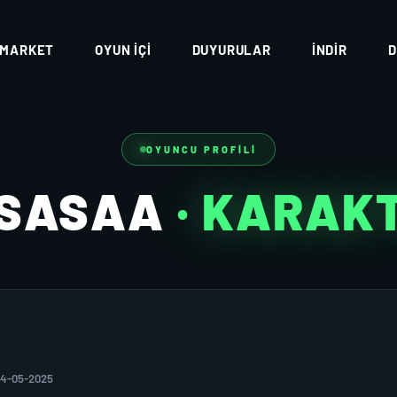
MARKET
OYUN İÇI
DUYURULAR
İNDIR
D
OYUNCU PROFILI
SASAA
· KARAK
24-05-2025