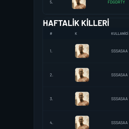
5.
FDGDRTY
HAFTALIK KILLERI
#
K
KULLANICI 
1.
SSSASAA
2.
SSSASAA
3.
SSSASAA
4.
SSSASAA