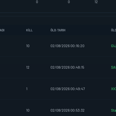
0
0
12
ADI
KILL
ÖLD. TARIH
ÖL
10
02/08/2026 00:16:20
GI
12
02/08/2026 00:48:15
SA
1
02/08/2026 00:49:47
XX
10
02/08/2026 00:53:32
St