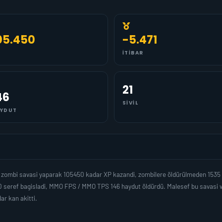
05.450
-5.471
İTIBAR
21
46
SIVIL
YDUT
a
zombi savasi yaparak 105450 kadar XP kazandi, zombilere öldürülmeden 1535 
 seref bagisladi, MMO FPS / MMO TPS 146 haydut öldürdü. Malesef bu savasi ve
r kan akitti.