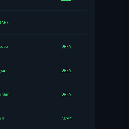
RAGE
cooo
URFA
iyar
URFA
girdim
URFA
YII
ALWY