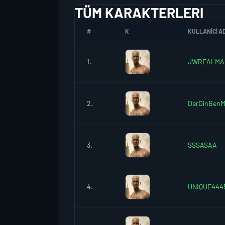
TÜM KARAKTERLERI
#
K
KULLANICI AD
1.
JWREALMA
2.
DerDinBenM
3.
SSSASAA
4.
UNIQUE4445