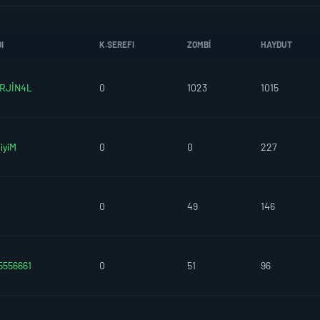
I
K.SEREFI
ZOMBI
HAYDUT
RJİN4L
0
1023
1015
iyiM
0
0
227
0
49
146
556661
0
51
96