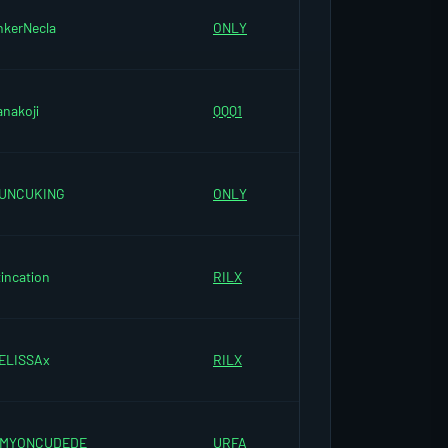
nkerNecla
ONLY
anakoji
QQQ1
UNCUKING
ONLY
incation
RILX
ELISSAx
RILX
MYONCUDEDE
URFA