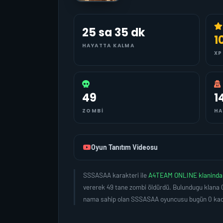
25 sa 35 dk
1
HAYATTA KALMA
XP
49
1
ZOMBI
HA
Oyun Tanıtım Videosu
SSSASAA karakteri ile
A4TEAM ONLINE klanind
vererek 49 tane zombi öldürdü. Bulundugu klana 0
nama sahip olan SSSASAA oyuncusu bugün 0 kada