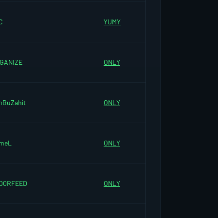
C
YUMY
GANIZE
ONLY
mBuZahit
ONLY
meL
ONLY
D0RFEED
ONLY