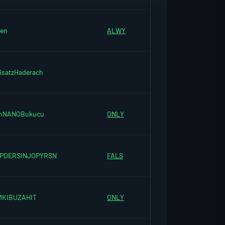
ven
ALWY
isatzHaderach
nNANOBukucu
ONLY
PDERSINJOPYRSN
FALS
MKIBUZAHIT
ONLY