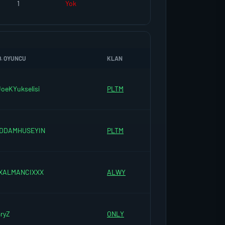
1
Yok
D. OYUNCU
KLAN
JoeKYukselisi
PLTM
DDAMHUSEYIN
PLTM
XALMANCIXXX
ALWY
aryZ
ONLY