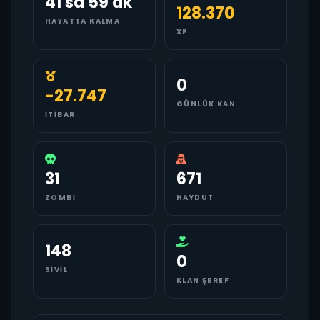
41 sa 59 dk
128.370
HAYATTA KALMA
XP
0
-27.747
GÜNLÜK KAN
İTIBAR
31
671
ZOMBI
HAYDUT
148
0
SIVIL
KLAN ŞEREF