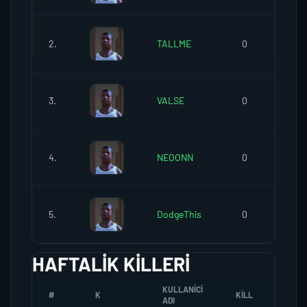
2.
TALLME
0
3.
VALSE
0
4.
NEOONN
0
5.
DodgeThis
0
HAFTALIK KILLERI
KULLANICI
#
K
KILL
ÖLD. 
ADI