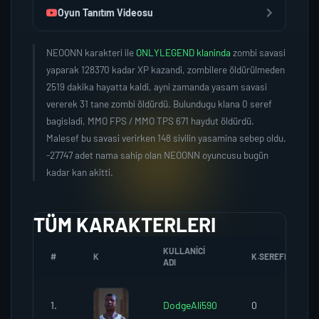
Oyun Tanıtım Videosu
NEOONN karakteri ile
ONLYLEGEND klaninda
zombi savasi
yaparak 128370 kadar XP kazandi, zombilere öldürülmeden
2519 dakika hayatta kaldi, ayni zamanda yasam savasi
vererek 31 tane zombi öldürdü. Bulundugu klana 0 seref
bagisladi, MMO FPS / MMO TPS 671 haydut öldürdü.
Malesef bu savasi verirken 148 sivilin yasamina sebep oldu.
-27747 adet nama sahip olan NEOONN oyuncusu bugün
kadar kan akitti.
TÜM KARAKTERLERI
KULLANICI
#
K
K.SEREFI
ADI
1.
DodgeAli590
0